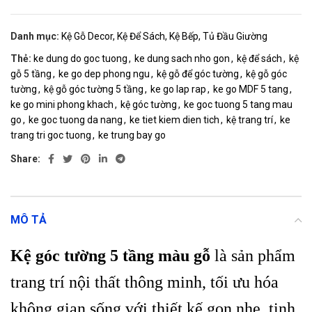
Danh mục:
Kệ Gỗ Decor, Kệ Để Sách, Kệ Bếp, Tủ Đầu Giường
Thẻ:
ke dung do goc tuong
,
ke dung sach nho gon
,
kệ để sách
,
kệ
gỗ 5 tầng
,
ke go dep phong ngu
,
kệ gỗ để góc tường
,
kệ gỗ góc
tường
,
kệ gỗ góc tường 5 tầng
,
ke go lap rap
,
ke go MDF 5 tang
,
ke go mini phong khach
,
kệ góc tường
,
ke goc tuong 5 tang mau
go
,
ke goc tuong da nang
,
ke tiet kiem dien tich
,
kệ trang trí
,
ke
trang tri goc tuong
,
ke trung bay go
Share:
MÔ TẢ
Kệ góc tường 5 tầng màu gỗ
là sản phẩm
trang trí nội thất thông minh, tối ưu hóa
không gian sống với thiết kế gọn nhẹ, tinh