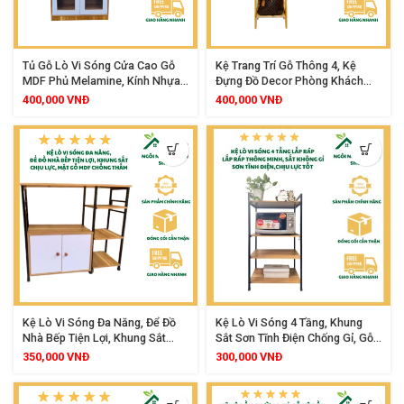
Tủ Gỗ Lò Vi Sóng Cửa Cao Gỗ
Kệ Trang Trí Gỗ Thông 4, Kệ
MDF Phủ Melamine, Kính Nhựa
Đựng Đồ Decor Phòng Khách
Mika, Thiết Kế Đa Năng, Tiện Lợi
Ngủ, Phù Hợp Mọi Không Gian
400,000
VNĐ
400,000
VNĐ
Cho Mọi Không Gian
Gia Đình
Kệ Lò Vi Sóng Đa Năng, Để Đồ
Kệ Lò Vi Sóng 4 Tầng, Khung
Nhà Bếp Tiện Lợi, Khung Sắt
Sắt Sơn Tĩnh Điện Chống Gỉ, Gỗ
Chịu Lực, Mặt Gỗ MDF Chống
MDF Chống Thấm, Thiết Kế Chịu
350,000
VNĐ
300,000
VNĐ
Thấm
Lực Tốt