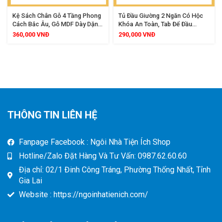
Kệ Sách Chân Gỗ 4 Tầng Phong
Tủ Đầu Giường 2 Ngăn Có Hộc
Cách Bắc Âu, Gỗ MDF Dày Dặn,
Khóa An Toàn, Tab Để Đầu
Phong Cách Hiện Đại, Phù Hợp
Giường Gỗ MDF, Thiết Kế Tiện
360,000
VNĐ
290,000
VNĐ
Mọi Không Gian
Lợi Có Ngăn Kéo Để Đồ
THÔNG TIN LIÊN HỆ
Fanpage Facebook : Ngôi Nhà Tiện Ích Shop
Hotline/Zalo Đặt Hàng Và Tư Vấn: 0987.62.60.60
Địa chỉ: 02/1 Đinh Công Tráng, Phường Thống Nhất, Tỉnh
Gia Lai
Website : https://ngoinhatienich.com/