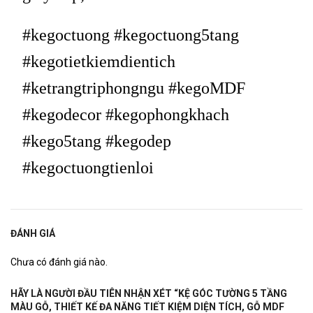
#kegoctuong #kegoctuong5tang
#kegotietkiemdientich
#ketrangtriphongngu #kegoMDF
#kegodecor #kegophongkhach
#kego5tang #kegodep
#kegoctuongtienloi
ĐÁNH GIÁ
Chưa có đánh giá nào.
HÃY LÀ NGƯỜI ĐẦU TIÊN NHẬN XÉT “KỆ GÓC TƯỜNG 5 TẦNG
MÀU GỖ, THIẾT KẾ ĐA NĂNG TIẾT KIỆM DIỆN TÍCH, GỖ MDF