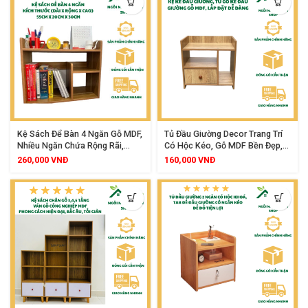
Kệ Sách Để Bàn 4 Ngăn Gỗ MDF,
Tủ Đầu Giường Decor Trang Trí
Nhiều Ngăn Chứa Rộng Rãi,
Có Hộc Kéo, Gỗ MDF Bền Đẹp,
Phân Loại Sách Vở Giấy Tờ Gọn
Nhỏ Gọn Tiện Lợi, Phù Hợp
260,000
VNĐ
160,000
VNĐ
Gàng
Nhiều Không Gian