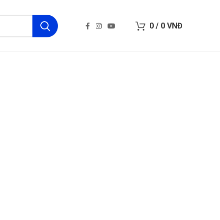
0
/
0
VNĐ