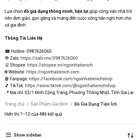
Lựa chọn
đồ gia dụng thông minh, tiện lợi
giúp công việc nhà trở
nên đơn giản, gọn gàng và mang đến cuộc sống tiện nghi hơn cho
cả gia đình.
Thông Tin Liên Hệ
☎ Hotline: 0987626060
💬 Zalo:
https://zalo.me/0987626060
🛒 Shopee:
https://shopee.vn/ngoinhatienich
🌐 Website:
https://ngoinhatienich.com
📘 Fanpage:
https://facebook.com/ngoinhatienichshop
🎵 TikTok:
https://www.tiktok.com/@ngoinhatienichshop
📍 Địa chỉ: 02/1 Đinh Công Tráng, Phường Thống Nhất, Tỉnh Gia Lai
Trang chủ
Sản Phẩm Gia Đình
Đồ Gia Dụng Tiện Ích
Hiển thị 1–12 của 486 kết quả
Show sidebar