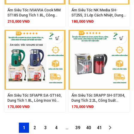
Ấm Siêu Tốc IVIAIVIA Cook MM
Ấm Siêu Tốc NK Media SH-
ST185 Dung Tích 1.8L, Công
ST255, 2 Lớp Cách Nhiệt, Dung
Suất 1500W, Thiết Kế Hiện Đại,
Tích 2.5L, Công Suất 1500W
210,000
VNĐ
180,000
VNĐ
Đun Nước Siêu Nhanh, Bảo
Hành 12 Tháng
Ấm Siêu Tốc SFIAPR SA-ST160,
Ấm Siêu Tốc SRAPP SH-ST304,
Dung Tích 1.8L, Lòng Inox Vỏ
Dung Tích 2.2L, Công Suất
Nhựa Giữ Nhiệt An Toàn
1300W, Lòng Inox 304 Cách
170,000
VNĐ
170,000
VNĐ
Nhiệt 2 Lớp, An Toàn Tiết Kiệm
Điện
1
2
3
4
…
39
40
41