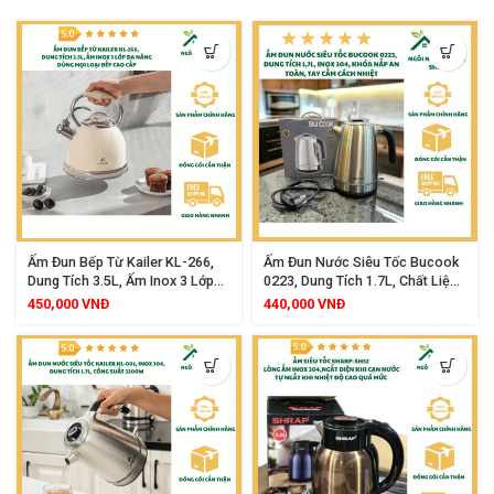
Ấm Đun Bếp Từ Kailer KL-266,
Ấm Đun Nước Siêu Tốc Bucook
Dung Tích 3.5L, Ấm Inox 3 Lớp
0223, Dung Tích 1.7L, Chất Liệu
Đa Năng, Dùng Mọi Loại Bếp
Inox 304 Cao Cấp, Công Suất
450,000
VNĐ
440,000
VNĐ
Cao Cấp
2200W, Khóa Nắp An Toàn, Tay
Cầm Cách Nhiệt, Đế Xoay 360
Độ, Tự Ngắt Khi Sôi