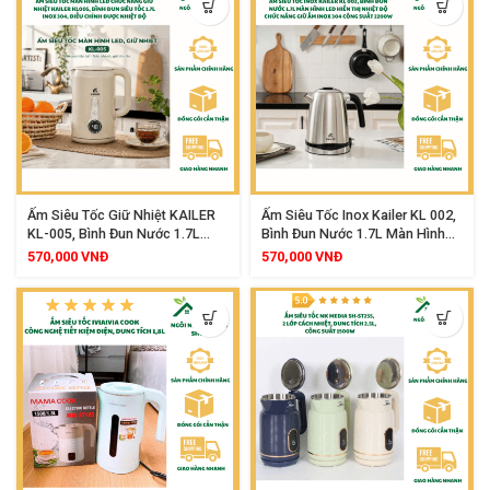
Ấm Siêu Tốc Giữ Nhiệt KAILER
Ấm Siêu Tốc Inox Kailer KL 002,
KL-005, Bình Đun Nước 1.7L
Bình Đun Nước 1.7L Màn Hình
Màn Hình LED Inox 304 Hai Lớp
LED Hiển Thị Nhiệt Độ Chức
570,000
VNĐ
570,000
VNĐ
Chống Bỏng Điều Chỉnh Nhiệt Độ
Năng Giữ Ấm Inox 304 Công
Thông Minh
Suất 2200W