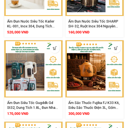
Ấm Đun Nước Siêu Tốc Kailer
Ấm Đun Nước Siêu Tốc SHARP
KL-001, Inox 304, Dung Tích
SH-32, Ruột Inox 304 Nguyên
1.7L, Công Suất 2200W
Khối, Dung Tích 3L, Đun Nhanh
520,000
VNĐ
160,000
VNĐ
An Toàn
Ấm Đun Siêu Tốc Gugddk Gd
Ấm Sắc Thuốc Fujika FJ K33 K6,
St32, Dung Tích 1.8L, Đun Nhanh
Siêu Sắc Thuốc Điện 3L, Gốm
An Toàn Tiện Lợi Cho Mọi Gia
Sứ Cao Cấp, Tự Động Ngắt,
170,000
VNĐ
300,000
VNĐ
Đình
Công Suất 450W