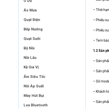
Ô Dù
– Thời hạn
Áo Mưa
Quạt Điện
– Phiếu xu
Bếp Nướng
– Phiếu xu
Quạt Sưởi
– Tem bảo
Bộ Nồi
1.2 Sản p
Nồi Lẩu
– Sản phẩ
Kệ Gia Vị
– Sản phẩ
Ấm Siêu Tốc
– Số model
Nồi Áp Suất
– Khách h
Máy Hút Bụi
– Sản phẩm
Loa Bluetooth