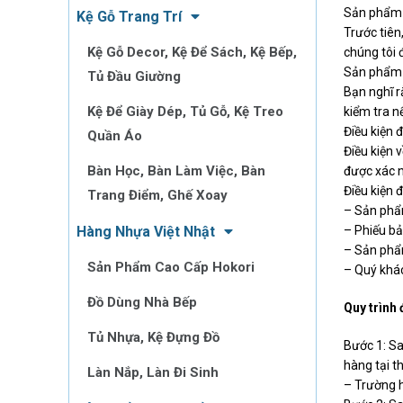
Sản phẩm 
Kệ Gỗ Trang Trí
Trước tiên
Kệ Gỗ Decor, Kệ Để Sách, Kệ Bếp,
chúng tôi đ
Sản phẩm 
Tủ Đầu Giường
Bạn nghĩ r
Kệ Để Giày Dép, Tủ Gỗ, Kệ Treo
kiểm tra n
Điều kiện đ
Quần Áo
Điều kiện 
Bàn Học, Bàn Làm Việc, Bàn
được xác n
Điều kiện đ
Trang Điểm, Ghế Xoay
– Sản phẩm
Hàng Nhựa Việt Nhật
– Phiếu bả
– Sản phẩm
Sản Phẩm Cao Cấp Hokori
– Quý khách
Đồ Dùng Nhà Bếp
Quy trình 
Tủ Nhựa, Kệ Đựng Đồ
Bước 1: Sa
hàng tại t
Làn Nắp, Làn Đi Sinh
– Trường h