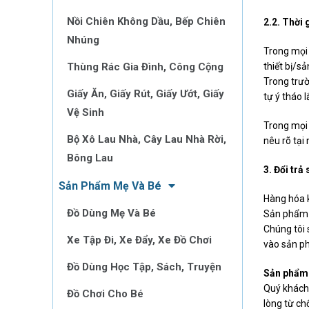
Nồi Chiên Không Dầu, Bếp Chiên
2.2. Thời 
Nhúng
Trong mọi 
Thùng Rác Gia Đình, Công Cộng
thiết bị/s
Trong trư
Giấy Ăn, Giấy Rút, Giấy Ướt, Giấy
tự ý tháo 
Vệ Sinh
Trong mọi 
Bộ Xô Lau Nhà, Cây Lau Nhà Rời,
nêu rõ tại
Bông Lau
3. Đổi trả
Sản Phẩm Mẹ Và Bé
Hàng hóa 
Đồ Dùng Mẹ Và Bé
Sản phẩm k
Chúng tôi 
Xe Tập Đi, Xe Đẩy, Xe Đồ Chơi
vào sản ph
Đồ Dùng Học Tập, Sách, Truyện
Sản phẩm 
Quý khách 
Đồ Chơi Cho Bé
lòng từ ch