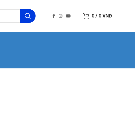
0
/
0
VNĐ