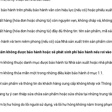
 bảo hành trên phiếu bảo hành vẫn còn hiệu lực.(nếu có) hoặc phiếu xuấ
ất hàng (hóa đơn hoặc chứng từ) còn nguyên vẹn, không chắp vá, không 
ất hàng (hóa đơn hoặc chứng từ) đầy đủ thông tin: tên sản phẩm, mã sả
 hành và tem niêm phong (nếu có) của Nhà sản xuất trên sản phẩm còn
hẩm không được bảo hành hoặc sẽ phát sinh phí bảo hành nếu rơi vào
m không thuộc danh mục được bảo hành từ Nhà sản xuất hoặc nhà phân
m không thỏa mãn một trong những điều kiện bảo hành ở mục 1.1.
 sản phẩm và thông tin do khách hàng cung cấp không khớp với Thông 
àng tự ý can thiệp sửa chữa sản phẩm hoặc sửa chữa tại những trung t
 bị hư hỏng do lỗi người sử dụng, và lỗi hư hỏng không nằm trong phạm