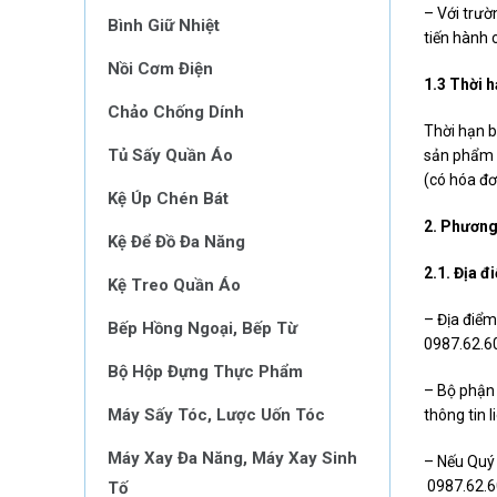
– Với trườ
Bình Giữ Nhiệt
tiến hành 
Nồi Cơm Điện
1.3 Thời 
Chảo Chống Dính
Thời hạn b
Tủ Sấy Quần Áo
sản phẩm t
(có hóa đ
Kệ Úp Chén Bát
2. Phương
Kệ Để Đồ Đa Năng
2.1. Địa 
Kệ Treo Quần Áo
– Địa điểm
Bếp Hồng Ngoại, Bếp Từ
0987.62.6
Bộ Hộp Đựng Thực Phẩm
– Bộ phận
Máy Sấy Tóc, Lược Uốn Tóc
thông tin 
Máy Xay Đa Năng, Máy Xay Sinh
– Nếu Quý 
0987.62.60
Tố