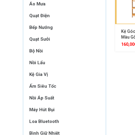
Áo Mưa
Quạt Điện
Bếp Nướng
Kệ Góc
Màu Gỗ
Quạt Sưởi
Tiết Ki
160,0
MDF Bề
Bộ Nồi
Mọi Kh
Nồi Lẩu
Kệ Gia Vị
Ấm Siêu Tốc
Nồi Áp Suất
Máy Hút Bụi
Loa Bluetooth
Bình Giữ Nhiệt