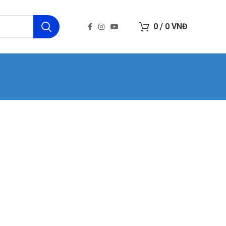
0
/
0
VNĐ