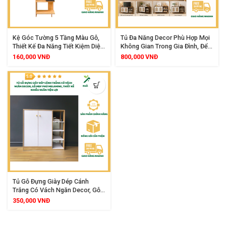
Kệ Góc Tường 5 Tầng Màu Gỗ,
Tủ Đa Năng Decor Phù Hợp Mọi
Thiết Kế Đa Năng Tiết Kiệm Diện
Không Gian Trong Gia Đình, Để
Tích, Gỗ MDF Bền Đẹp, Phù Hợp
Tivi, Sách Báo, Giày Dép Decor
160,000
VNĐ
800,000
VNĐ
Mọi Không Gian
Trang Trí
Tủ Gỗ Đựng Giày Dép Cánh
Trắng Có Vách Ngăn Decor, Gỗ
MDF Phủ Melamine, Thiết Kế
350,000
VNĐ
Nhiều Ngăn Tiện Lợi