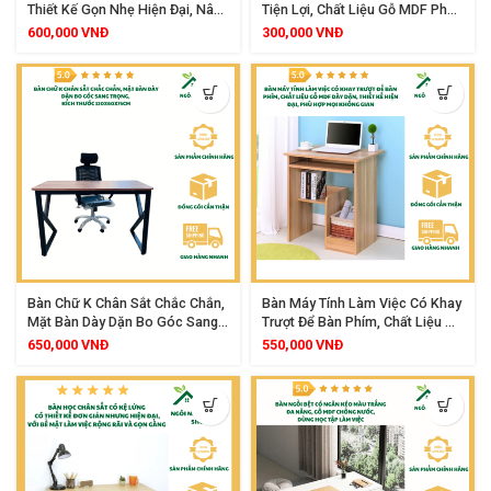
Thiết Kế Gọn Nhẹ Hiện Đại, Nâng
Tiện Lợi, Chất Liệu Gỗ MDF Phủ
Hạ Chiều Cao, Lưng Lưới
Melamine Chống Nước, Thiết Kế
600,000
VNĐ
300,000
VNĐ
Thoáng Khí, Dễ Dàng Di Chuyển
Tháo Lắp Gọn Gàng
Bàn Chữ K Chân Sắt Chắc Chắn,
Bàn Máy Tính Làm Việc Có Khay
Mặt Bàn Dày Dặn Bo Góc Sang
Trượt Để Bàn Phím, Chất Liệu Gỗ
Trọng, Kích Thước 120x60x75cm
MDF Dày Dặn, Thiết Kế Hiện Đại,
650,000
VNĐ
550,000
VNĐ
Phù Hợp Mọi Không Gian