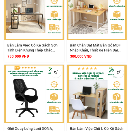
Bàn Làm Việc Có Kệ Sách Sơn
Bàn Chân Sắt Mặt Bàn Gỗ MDF
Tĩnh Điện Khung Thép Chắc
Nhập Khẩu, Thiết Kế Hiện Đại,
Chắn Mặt Gỗ MDF Cao Cấp
Đa Năng Cho Học Tập Và Làm
750,000
VNĐ
300,000
VNĐ
120x60x100Cm
Việc
Ghế Xoay Lưng Lưới DONA,
Bàn Làm Việc Chữ L Có Kệ Sách