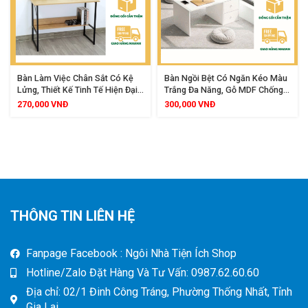
Bàn Làm Việc Chân Sắt Có Kệ
Bàn Ngồi Bệt Có Ngăn Kéo Màu
Lửng, Thiết Kế Tinh Tế Hiện Đại,
Trắng Đa Năng, Gỗ MDF Chống
Gỗ MDF Chống Ẩm, Bề Mặt Rộng
Nước, Dùng Học Tập Làm Việc
270,000
VNĐ
300,000
VNĐ
Rãi Gọn Gàng
THÔNG TIN LIÊN HỆ
Fanpage Facebook : Ngôi Nhà Tiện Ích Shop
Hotline/Zalo Đặt Hàng Và Tư Vấn: 0987.62.60.60
Địa chỉ: 02/1 Đinh Công Tráng, Phường Thống Nhất, Tỉnh
Gia Lai