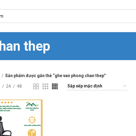
han thep
Sản phẩm được gắn thẻ “ghe van phong chan thep”
24
48