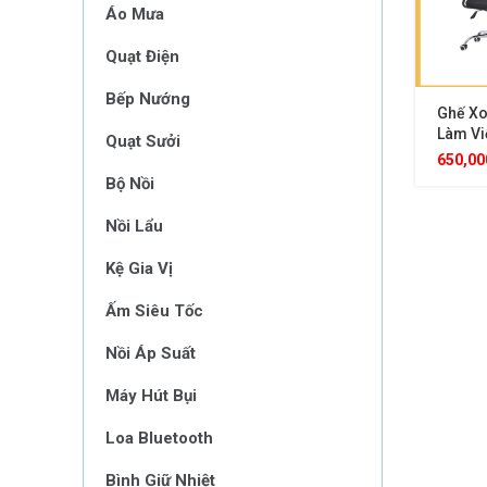
Áo Mưa
Quạt Điện
Bếp Nướng
Ghế Xo
Làm Vi
Quạt Sưởi
Thiết 
650,0
Điều Ch
Bộ Nồi
Chống 
Nồi Lẩu
Kệ Gia Vị
Ấm Siêu Tốc
Nồi Áp Suất
Máy Hút Bụi
Loa Bluetooth
Bình Giữ Nhiệt