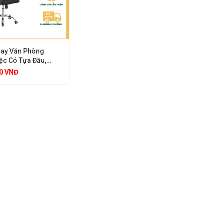
ay Văn Phòng
ệc Có Tựa Đầu,
Kế Công Thái Học,
00
VNĐ
ỉnh Linh Hoạt,
Mỏi Cổ Lưng