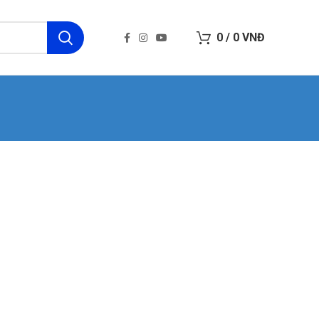
0
/
0
VNĐ