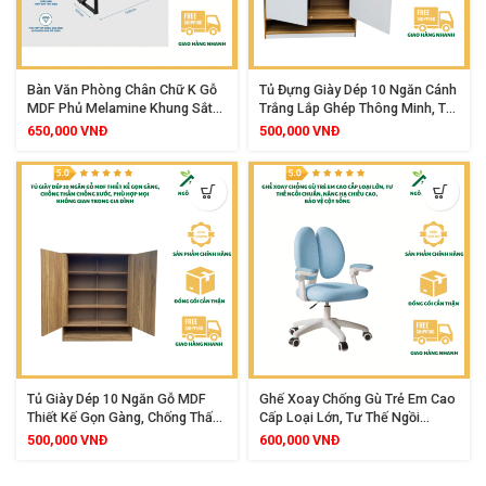
Bàn Văn Phòng Chân Chữ K Gỗ
Tủ Đựng Giày Dép 10 Ngăn Cánh
MDF Phủ Melamine Khung Sắt
Trắng Lắp Ghép Thông Minh, Tủ
Sơn Tĩnh Điện, Kiểu Dáng Cá
Giày Tuỳ Biến Linh Hoạt, Tiết
650,000
VNĐ
500,000
VNĐ
Tính Hiện Đại
Kiệm Không Gian Sống
Tủ Giày Dép 10 Ngăn Gỗ MDF
Ghế Xoay Chống Gù Trẻ Em Cao
Thiết Kế Gọn Gàng, Chống Thấm
Cấp Loại Lớn, Tư Thế Ngồi
Chống Xước, Phù Hợp Mọi
Chuẩn, Nâng Hạ Chiều Cao, Bảo
500,000
VNĐ
600,000
VNĐ
Không Gian
Vệ Cột Sống