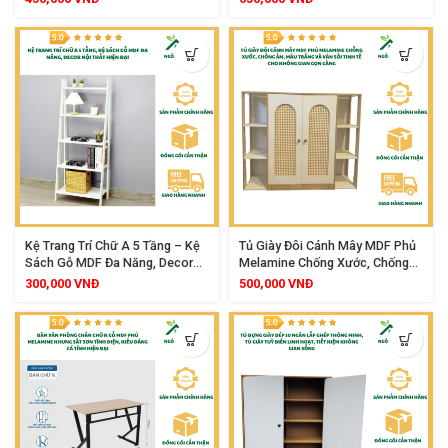
Không Gian Học Tập Gọn Gàng
Kệ Trang Trí Chữ A 5 Tầng – Kệ
Tủ Giày Đôi Cánh Mây MDF Phủ
Sách Gỗ MDF Đa Năng, Decor
Melamine Chống Xước, Chống
Nội Thất Hiện Đại
Ẩm, Màu Trắng Và Vân Sồi Tinh
300,000
VNĐ
500,000
VNĐ
Tế Cho Không Gian Gọn Gàng