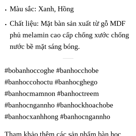
Màu sắc: Xanh, Hồng
Chất liệu: Mặt bàn sản xuất từ gỗ MDF
phủ melamin cao cấp chống xước chống
nước bề mặt sáng bóng.
#bobanhoccoghe #banhocchobe
#banhoccohoctu #banhocghego
#banhocmamnon #banhoctreem
#banhocngannho #banhockhoachobe
#banhocxanhhong #banhocngannho
Tham khảo thêm các sản phẩm bàn học