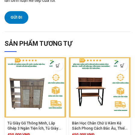
lần bình luận kế tiếp của tôi.
SẢN PHẨM TƯƠNG TỰ
Tủ Giầy Gỗ Thông Minh, Lắp
Bàn Học Chân Chữ U Kèm Kệ
Ghép 3 Ngăn Tiện Ích, Tủ Giày
Sách Phong Cách Bắc Âu, Thiết
Gỗ Kèm Kệ Đa Năng
Kế Hiện Đại, Tiện Dụng Cho
450,000
VNĐ
650,000
VNĐ