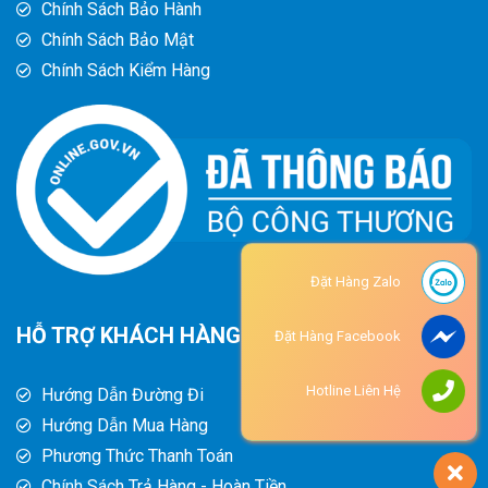
Chính Sách Bảo Hành
Chính Sách Bảo Mật
Chính Sách Kiểm Hàng
Đặt Hàng Zalo
HỖ TRỢ KHÁCH HÀNG
Đặt Hàng Facebook
Hotline Liên Hệ
Hướng Dẫn Đường Đi
Hướng Dẫn Mua Hàng
Phương Thức Thanh Toán
Chính Sách Trả Hàng - Hoàn Tiền