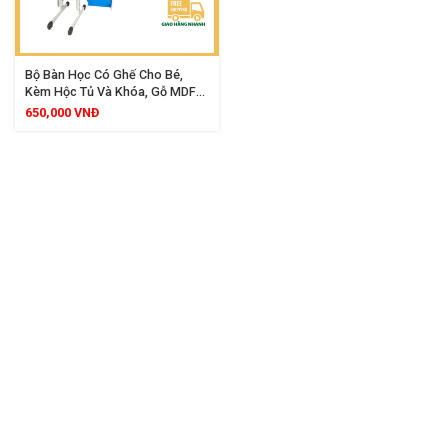
Bộ Bàn Học Có Ghế Cho Bé,
Kèm Hộc Tủ Và Khóa, Gỗ MDF
Phủ Melamine, Chống Nước
650,000
VNĐ
Chống Xước