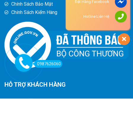
Đặt Hàng Facebook
Chính Sách Bảo Mật
Chính Sách Kiểm Hàng
Hotline Liên Hệ
0987626060
HỖ TRỢ KHÁCH HÀNG
Hướng Dẫn Đường Đi
Hướng Dẫn Mua Hàng
Phương Thức Thanh Toán
Chính Sách Trả Hàng - Hoàn Tiền