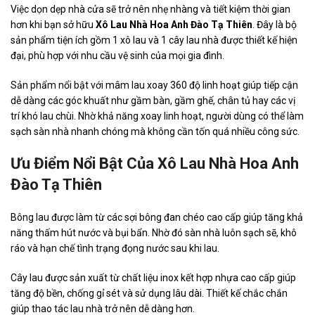
Việc dọn dẹp nhà cửa sẽ trở nên nhẹ nhàng và tiết kiệm thời gian
hơn khi bạn sở hữu
Xô Lau Nhà Hoa Anh Đào Tạ Thiên
. Đây là bộ
sản phẩm tiện ích gồm 1 xô lau và 1 cây lau nhà được thiết kế hiện
đại, phù hợp với nhu cầu vệ sinh của mọi gia đình.
Sản phẩm nổi bật với mâm lau xoay 360 độ linh hoạt giúp tiếp cận
dễ dàng các góc khuất như gầm bàn, gầm ghế, chân tủ hay các vị
trí khó lau chùi. Nhờ khả năng xoay linh hoạt, người dùng có thể làm
sạch sàn nhà nhanh chóng mà không cần tốn quá nhiều công sức.
Ưu Điểm Nổi Bật Của Xô Lau Nhà Hoa Anh
Đào Tạ Thiên
Bông lau được làm từ các sợi bông đan chéo cao cấp giúp tăng khả
năng thấm hút nước và bụi bẩn. Nhờ đó sàn nhà luôn sạch sẽ, khô
ráo và hạn chế tình trạng đọng nước sau khi lau.
Cây lau được sản xuất từ chất liệu inox kết hợp nhựa cao cấp giúp
tăng độ bền, chống gỉ sét và sử dụng lâu dài. Thiết kế chắc chắn
giúp thao tác lau nhà trở nên dễ dàng hơn.