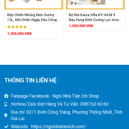
Bếp Chiên Nhúng Điện Sunny
Bộ Nồi Kaisa Villa KV-6638 9
12L, Nồi Chiên Ngập Dầu Công
Đáy Vung Kính Cường Lực Inox
Suất 2500W, Dung Tích Lớn Inox
304 Kèm Chảo Chống Dính Sang
1,500,000
VNĐ
Cao Cấp
Trọng
1,350,000
VNĐ
THÔNG TIN LIÊN HỆ
Fanpage Facebook : Ngôi Nhà Tiện Ích Shop
Hotline/Zalo Đặt Hàng Và Tư Vấn: 0987.62.60.60
Địa chỉ: 02/1 Đinh Công Tráng, Phường Thống Nhất, Tỉnh
Gia Lai
Website : https://ngoinhatienich.com/