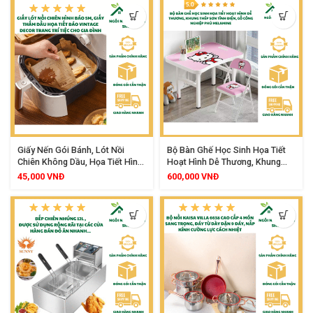
Giấy Nến Gói Bánh, Lót Nồi
Bộ Bàn Ghế Học Sinh Họa Tiết
Chiên Không Dầu, Họa Tiết Hình
Hoạt Hình Dễ Thương, Khung
Báo, Cuộn 5m x 30cm
Thép Sơn Tĩnh Điện, Gỗ Công
45,000
VNĐ
600,000
VNĐ
Nghiệp Phủ Melamine