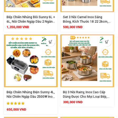
Bếp Chiên Nhúng Đôi Sunny 6L +
Set 3 Nồi Camel Inox Sáng
6L, Nồi Chiên Ngập Dầu 2 Ngăn
Bóng, Kích Thước 18 22 26cm,
Công Suất Lớn Điều Chỉnh Nhiệt
Dùng Được Mọi Loại Bếp
1,350,000
VNĐ
500,000
VNĐ
Độ Tiện Lợi
Bếp Chiên Nhúng Điện Sunny 4L,
Bộ 3 Nồi Rainy, Inox Cao Cấp
Nồi Chiên Ngập Dầu 2500W Inox
Dùng Được Cho Mọi Loại Bếp,
Cao Cấp Điều Chỉnh Nhiệt Độ
Thành Cao Dày Đẹp
300,000
VNĐ
Tiện Lợi
650,000
VNĐ