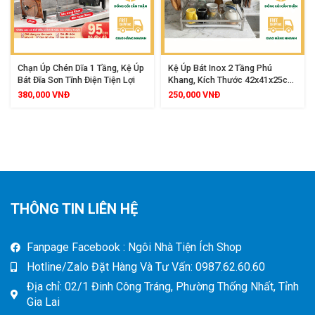
Chạn Úp Chén Dĩa 1 Tầng, Kệ Úp
Kệ Úp Bát Inox 2 Tầng Phú
Bát Đĩa Sơn Tĩnh Điện Tiện Lợi
Khang, Kích Thước 42x41x25cm,
Chắc Chắn Tiện Lợi Cho Gian
380,000
VNĐ
250,000
VNĐ
Bếp
THÔNG TIN LIÊN HỆ
Fanpage Facebook : Ngôi Nhà Tiện Ích Shop
Hotline/Zalo Đặt Hàng Và Tư Vấn: 0987.62.60.60
Địa chỉ: 02/1 Đinh Công Tráng, Phường Thống Nhất, Tỉnh
Gia Lai