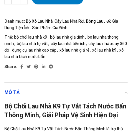
Danh mục:
Bộ Xô Lau Nhà, Cây Lau Nhà Rời, Bông Lau
,
Đồ Gia
Dụng Tiện Ích
,
Sản Phẩm Gia Đình
Thẻ:
bộ chổi lau nhà k9
,
bộ lau nhà gia đình
,
bo lau nha thong
minh
,
bộ lau nhà tự vắt
,
cây lau nhà tiện ích
,
cây lau nhà xoay 360
độ
,
dụng cụ lau nhà cao cấp
,
xô lau nhà giá rẻ
,
xô lau nhà k9
,
xô
lau nhà tách nước bẩn
Share:
MÔ TẢ
Bộ Chổi Lau Nhà K9 Tự Vắt Tách Nước Bẩn
Thông Minh, Giải Pháp Vệ Sinh Hiện Đại
Bộ Chổi Lau Nhà K9 Tự Vắt Tách Nước Bẩn Thông Minh là trợ thủ