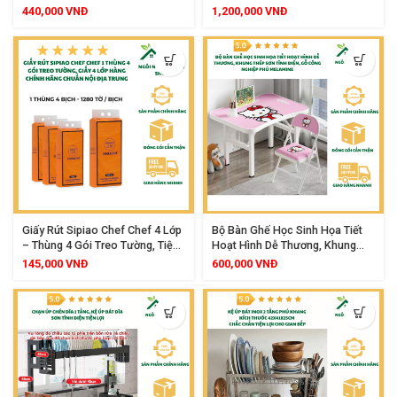
Inox 304 Cao Cấp, Công Suất
Dùng Được Cho Mọi Loại Bếp
440,000
VNĐ
1,200,000
VNĐ
2200W, Khóa Nắp An Toàn, Tay
Cầm Cách Nhiệt, Đế Xoay 360
Độ, Tự Ngắt Khi Sôi
Giấy Rút Sipiao Chef Chef 4 Lớp
Bộ Bàn Ghế Học Sinh Họa Tiết
– Thùng 4 Gói Treo Tường, Tiện
Hoạt Hình Dễ Thương, Khung
Lợi, An Toàn Cho Mọi Loại Da
Thép Sơn Tĩnh Điện, Gỗ Công
145,000
VNĐ
600,000
VNĐ
Nghiệp Phủ Melamine