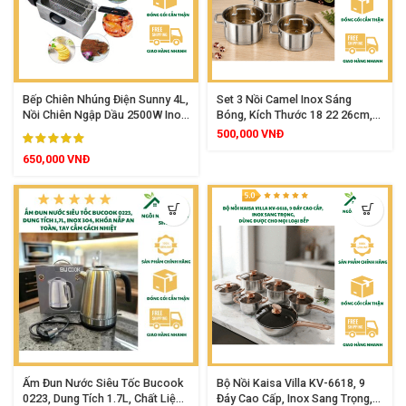
Bếp Chiên Nhúng Điện Sunny 4L,
Set 3 Nồi Camel Inox Sáng
Nồi Chiên Ngập Dầu 2500W Inox
Bóng, Kích Thước 18 22 26cm,
Cao Cấp Điều Chỉnh Nhiệt Độ
Dùng Được Mọi Loại Bếp
500,000
VNĐ
Tiện Lợi
650,000
VNĐ
Ấm Đun Nước Siêu Tốc Bucook
Bộ Nồi Kaisa Villa KV-6618, 9
0223, Dung Tích 1.7L, Chất Liệu
Đáy Cao Cấp, Inox Sang Trọng,