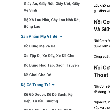
Giấy Ăn, Giấy Rút, Giấy Ướt, Giấy
Lớp chống 
Vệ Sinh
gia đình v
Bộ Xô Lau Nhà, Cây Lau Nhà Rời,
Nồi Cơ
Bông Lau
Và Giữ
Sản Phẩm Mẹ Và Bé
Nồi Cơm Đi
Đồ Dùng Mẹ Và Bé
được làm c
Xe Tập Đi, Xe Đẩy, Xe Đồ Chơi
Công suất 
Đồ Dùng Học Tập, Sách, Truyện
Nồi Cơ
Thoát 
Đồ Chơi Cho Bé
Kệ Gỗ Trang Trí
Nồi Cơm Đ
dễ dàng. Đ
Kệ Gỗ Decor, Kệ Để Sách, Kệ
Bếp, Tủ Đầu Giường
Ngoài ra, 
xốp và th