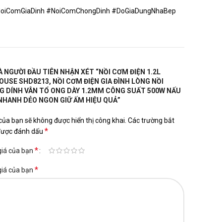
oiComGiaDinh #NoiComChongDinh #DoGiaDungNhaBep
À NGƯỜI ĐẦU TIÊN NHẬN XÉT “NỒI CƠM ĐIỆN 1.2L
USE SHD8213, NỒI CƠM ĐIỆN GIA ĐÌNH LÒNG NỒI
 DÍNH VÂN TỔ ONG DÀY 1.2MM CÔNG SUẤT 500W NẤU
HANH DẺO NGON GIỮ ẤM HIỆU QUẢ”
của bạn sẽ không được hiển thị công khai.
Các trường bắt
*
được đánh dấu
*
giá của bạn
*
giá của bạn