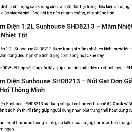
dính chất lượng cao không sinh ra chất độc hại trong điều kiện sử dụn
à giúp việc vệ sinh lòng nồi trở nên nhanh chóng, nhẹ nhàng hơn.
m Điện 1.2L Sunhouse SHD8213 – Mâm Nhiệt
 Nhiệt Tốt
ện 1.2L Sunhouse SHD8213 được trang bị mâm nhiệt có kích thước lớn gi
hín đồng đều, hạn chế tình trạng cơm sống hoặc khê đáy.
500W kết hợp với lòng nồi dày giúp quá trình nấu diễn ra nhanh hơn, tiết 
m Điện Sunhouse SHD8213 – Nút Gạt Đơn Giả
Hơi Thông Minh
iện Sunhouse SHD8213 sử dụng nút gạt cơ học với hai chế độ
Cook
và
èn báo hiển thị rõ ràng giúp người dùng nhận biết trạng thái hoạt động c
van thoát hơi nước thông minh giúp kiểm soát lượng hơi nước bên trong, 
ơm ngon.