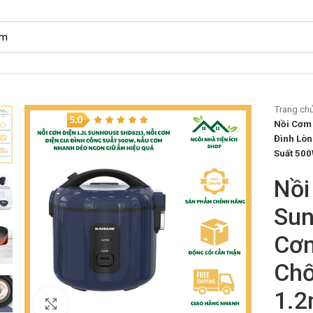
Trang ch
Nồi Cơm 
Đình Lòn
Suất 50
Nồi
Sun
Cơm
Chố
1.2
Click to enlarge