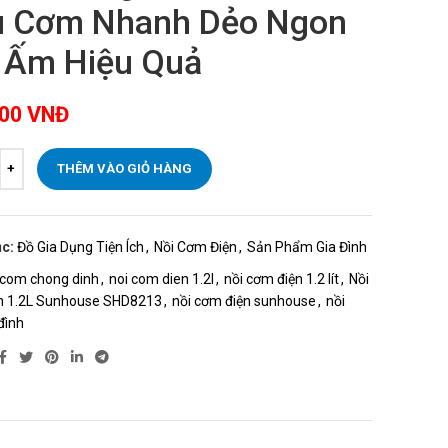
 Cơm Nhanh Dẻo Ngon
 Ấm Hiệu Quả
000
VNĐ
THÊM VÀO GIỎ HÀNG
c:
Đồ Gia Dụng Tiện Ích
,
Nồi Cơm Điện
,
Sản Phẩm Gia Đình
 com chong dinh
,
noi com dien 1.2l
,
nồi cơm điện 1.2 lít
,
Nồi
n 1.2L Sunhouse SHD8213
,
nồi cơm điện sunhouse
,
nồi
đình