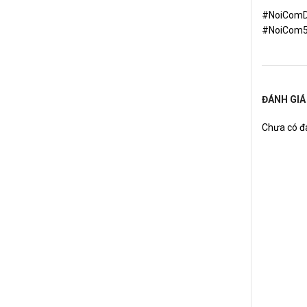
#NoiComD
#NoiCom5
ĐÁNH GIÁ
Chưa có đá