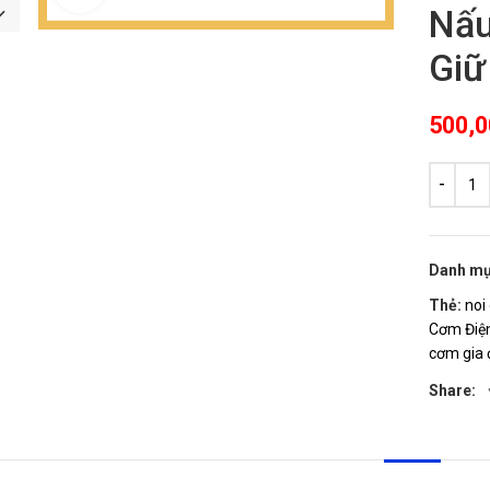
Nấu
Giữ
500,
Danh mụ
Thẻ:
noi
Cơm Điệ
cơm gia 
Share: