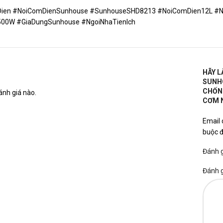
ien #NoiComDienSunhouse #SunhouseSHD8213 #NoiComDien12L #N
00W #GiaDungSunhouse #NgoiNhaTienIch
HÃY L
SUNHO
CHỐNG
nh giá nào.
CƠM N
Email 
buộc 
Đánh 
Đánh 