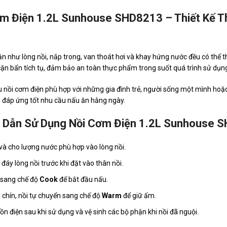
m Điện 1.2L Sunhouse SHD8213 – Thiết Kế Th
n như lòng nồi, nắp trong, van thoát hơi và khay hứng nước đều có thể th
ặn bẩn tích tụ, đảm bảo an toàn thực phẩm trong suốt quá trình sử dụn
 nồi cơm điện phù hợp với những gia đình trẻ, người sống một mình hoặ
 đáp ứng tốt nhu cầu nấu ăn hằng ngày.
 Dẫn Sử Dụng Nồi Cơm Điện 1.2L Sunhouse 
và cho lượng nước phù hợp vào lòng nồi.
đáy lòng nồi trước khi đặt vào thân nồi.
 sang chế độ
Cook
để bắt đầu nấu.
 chín, nồi tự chuyển sang chế độ
Warm
để giữ ấm.
ồn điện sau khi sử dụng và vệ sinh các bộ phận khi nồi đã nguội.