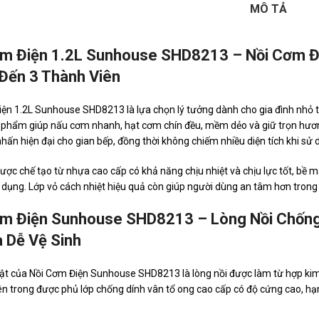
MÔ TẢ
m Điện 1.2L Sunhouse SHD8213 – Nồi Cơm Đi
Đến 3 Thành Viên
ện 1.2L Sunhouse SHD8213 là lựa chọn lý tưởng dành cho gia đình nhỏ từ 
phẩm giúp nấu cơm nhanh, hạt cơm chín đều, mềm dẻo và giữ trọn hương
hấn hiện đại cho gian bếp, đồng thời không chiếm nhiều diện tích khi sử 
ược chế tạo từ nhựa cao cấp có khả năng chịu nhiệt và chịu lực tốt, bề 
 dụng. Lớp vỏ cách nhiệt hiệu quả còn giúp người dùng an tâm hơn trong 
ơm Điện Sunhouse SHD8213 – Lòng Nồi Chống
 Dễ Vệ Sinh
ật của Nồi Cơm Điện Sunhouse SHD8213 là lòng nồi được làm từ hợp kim
ên trong được phủ lớp chống dính vân tổ ong cao cấp có độ cứng cao, hạ