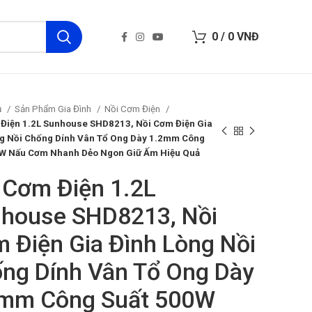
0
/
0
VNĐ
ủ
Sản Phẩm Gia Đình
Nồi Cơm Điện
Điện 1.2L Sunhouse SHD8213, Nồi Cơm Điện Gia
g Nồi Chống Dính Vân Tổ Ong Dày 1.2mm Công
0W Nấu Cơm Nhanh Dẻo Ngon Giữ Ấm Hiệu Quả
 Cơm Điện 1.2L
house SHD8213, Nồi
 Điện Gia Đình Lòng Nồi
ng Dính Vân Tổ Ong Dày
mm Công Suất 500W