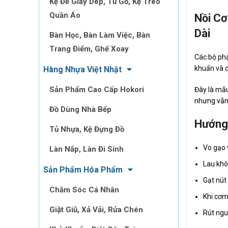
Kệ Để Giày Dép, Tủ Gỗ, Kệ Treo
Quần Áo
Nồi Cơ
Dài
Bàn Học, Bàn Làm Việc, Bàn
Trang Điểm, Ghế Xoay
Các bộ phậ
khuẩn và c
Hàng Nhựa Việt Nhật
Sản Phẩm Cao Cấp Hokori
Đây là mẫu
nhưng vẫn
Đồ Dùng Nhà Bếp
Hướng
Tủ Nhựa, Kệ Đựng Đồ
Vo gạo 
Làn Nắp, Làn Đi Sinh
Lau khô 
Sản Phẩm Hóa Phẩm
Gạt nút
Chăm Sóc Cá Nhân
Khi cơm
Giặt Giũ, Xả Vải, Rửa Chén
Rút ngu