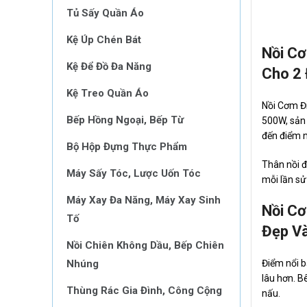
Tủ Sấy Quần Áo
Kệ Úp Chén Bát
Nồi Cơ
Kệ Để Đồ Đa Năng
Cho 2 
Kệ Treo Quần Áo
Nồi Cơm Đi
Bếp Hồng Ngoại, Bếp Từ
500W, sản 
đến điểm n
Bộ Hộp Đựng Thực Phẩm
Thân nồi đ
Máy Sấy Tóc, Lược Uốn Tóc
mỗi lần sử
Máy Xay Đa Năng, Máy Xay Sinh
Nồi C
Tố
Đẹp Và
Nồi Chiên Không Dầu, Bếp Chiên
Nhúng
Điểm nổi b
lâu hơn. B
Thùng Rác Gia Đình, Công Cộng
nấu.