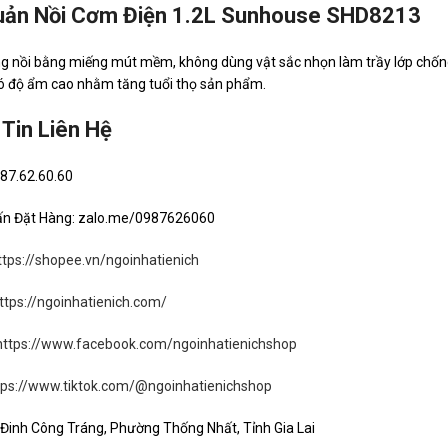
uản Nồi Cơm Điện 1.2L Sunhouse SHD8213
ng nồi bằng miếng mút mềm, không dùng vật sắc nhọn làm trầy lớp chống 
ó độ ẩm cao nhằm tăng tuổi thọ sản phẩm.
Tin Liên Hệ
987.62.60.60
ấn Đặt Hàng: zalo.me/0987626060
ttps://shopee.vn/ngoinhatienich
ttps://ngoinhatienich.com/
https://www.facebook.com/ngoinhatienichshop
tps://www.tiktok.com/@ngoinhatienichshop
7 Đinh Công Tráng, Phường Thống Nhất, Tỉnh Gia Lai