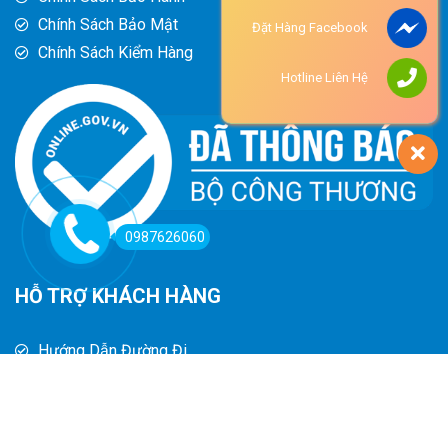
Chính Sách Bảo Mật
Đặt Hàng Facebook
Chính Sách Kiểm Hàng
Hotline Liên Hệ
0987626060
HỖ TRỢ KHÁCH HÀNG
Hướng Dẫn Đường Đi
Hướng Dẫn Mua Hàng
Phương Thức Thanh Toán
Chính Sách Trả Hàng - Hoàn Tiền