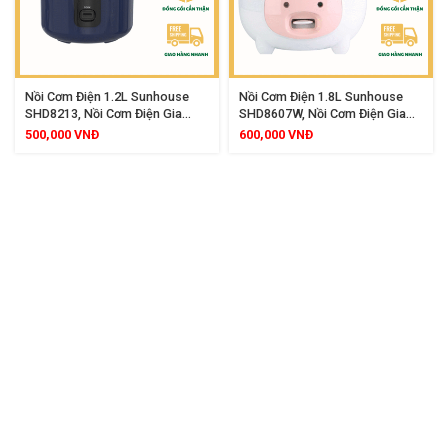
Nồi Cơm Điện 1.2L Sunhouse
Nồi Cơm Điện 1.8L Sunhouse
SHD8213, Nồi Cơm Điện Gia
SHD8607W, Nồi Cơm Điện Gia
Đình Lòng Nồi Chống Dính Vân
Đình Lòng Nồi Chống Dính
500,000
VNĐ
600,000
VNĐ
Tổ Ong Dày 1.2mm Công Suất
Whitford USA Công Suất 700W
500W Nấu Cơm Nhanh Dẻo
Nấu Cơm Nhanh Chín Đều Kèm
Ngon Giữ Ấm Hiệu Quả
Xửng Hấp Tiện Lợi