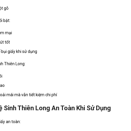
ột gỗ
i bật:
ềm mại
t tốt
 bụi giấy khi sử dụng
nh Thiên Long:
õi
cao
oải mái mà vẫn tiết kiệm chi phí
ệ Sinh Thiên Long An Toàn Khi Sử Dụng
iấy an toàn: