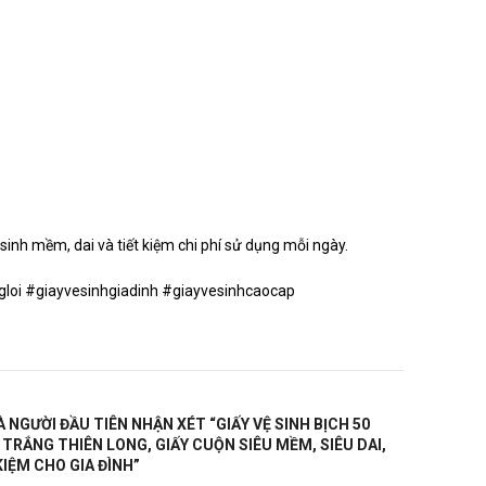
sinh mềm, dai và tiết kiệm chi phí sử dụng mỗi ngày.
loi #giayvesinhgiadinh #giayvesinhcaocap
À NGƯỜI ĐẦU TIÊN NHẬN XÉT “GIẤY VỆ SINH BỊCH 50
TRẮNG THIÊN LONG, GIẤY CUỘN SIÊU MỀM, SIÊU DAI,
KIỆM CHO GIA ĐÌNH”