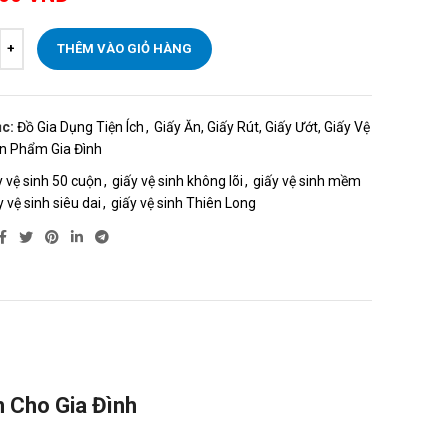
THÊM VÀO GIỎ HÀNG
c:
Đồ Gia Dụng Tiện Ích
,
Giấy Ăn, Giấy Rút, Giấy Ướt, Giấy Vệ
n Phẩm Gia Đình
y vệ sinh 50 cuộn
,
giấy vệ sinh không lõi
,
giấy vệ sinh mềm
y vệ sinh siêu dai
,
giấy vệ sinh Thiên Long
m Cho Gia Đình