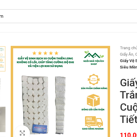
Trang ch
Giấy Ăn, 
Giấy Vệ 
Siêu Mềm
Giấ
Trắ
Cuộ
Tiế
Click to enlarge
110,