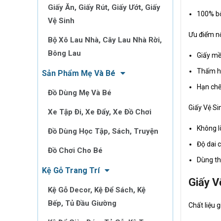
Giấy Ăn, Giấy Rút, Giấy Ướt, Giấy
100% b
Vệ Sinh
Ưu điểm nổ
Bộ Xô Lau Nhà, Cây Lau Nhà Rời,
Bông Lau
Giấy m
Thấm hú
Sản Phẩm Mẹ Và Bé
Hạn chế
Đồ Dùng Mẹ Và Bé
Giấy Vệ Si
Xe Tập Đi, Xe Đẩy, Xe Đồ Chơi
Không l
Đồ Dùng Học Tập, Sách, Truyện
Độ dai 
Đồ Chơi Cho Bé
Dùng th
Kệ Gỗ Trang Trí
Giấy V
Kệ Gỗ Decor, Kệ Để Sách, Kệ
Bếp, Tủ Đầu Giường
Chất liệu g