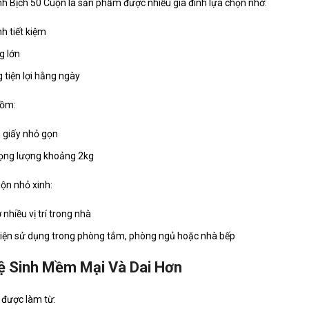
nh Bịch 50 Cuộn là sản phẩm được nhiều gia đình lựa chọn nhờ:
h tiết kiệm
g lớn
 tiện lợi hằng ngày
gồm:
 giấy nhỏ gọn
ọng lượng khoảng 2kg
uộn nhỏ xinh:
 nhiều vị trí trong nhà
iện sử dụng trong phòng tắm, phòng ngủ hoặc nhà bếp
ệ Sinh Mềm Mại Và Dai Hơn
được làm từ: