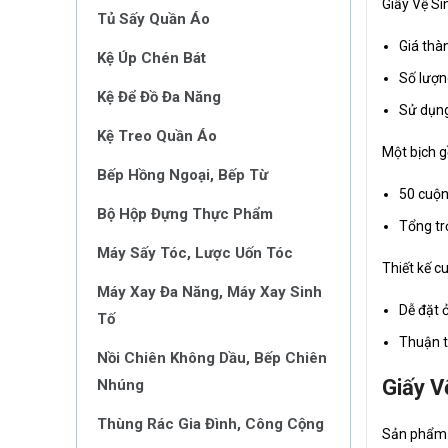
Giấy Vệ Si
Tủ Sấy Quần Áo
Giá thàn
Kệ Úp Chén Bát
Số lượn
Kệ Để Đồ Đa Năng
Sử dụng
Kệ Treo Quần Áo
Một bịch 
Bếp Hồng Ngoại, Bếp Từ
50 cuộn
Bộ Hộp Đựng Thực Phẩm
Tổng tr
Máy Sấy Tóc, Lược Uốn Tóc
Thiết kế c
Máy Xay Đa Năng, Máy Xay Sinh
Dễ đặt ở
Tố
Thuận t
Nồi Chiên Không Dầu, Bếp Chiên
Giấy V
Nhúng
Thùng Rác Gia Đình, Công Cộng
Sản phẩm 