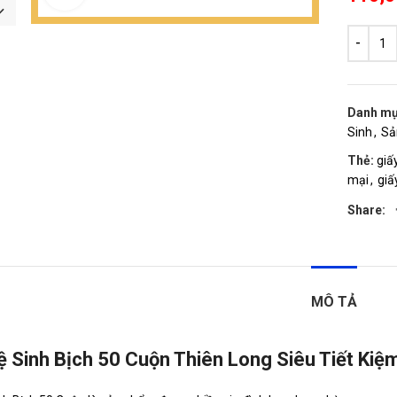
Danh mụ
Sinh
,
Sả
Thẻ:
giấ
mại
,
giấ
Share:
MÔ TẢ
ệ Sinh Bịch 50 Cuộn Thiên Long Siêu Tiết Kiệ