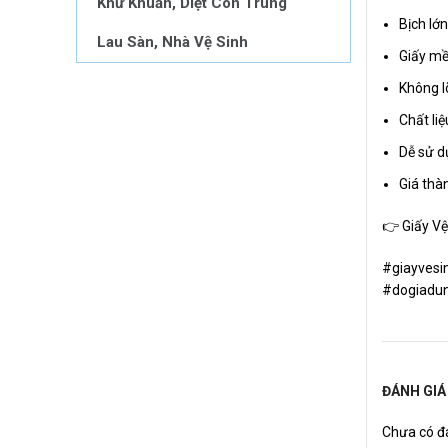
Khử Khuẩn, Diệt Côn Trùng
Bịch lớn
Lau Sàn, Nhà Vệ Sinh
Giấy mề
Không lõ
Chất liệ
Dễ sử d
Giá thàn
👉 Giấy Vệ
#giayvesi
#dogiadun
ĐÁNH GIÁ
Chưa có đá