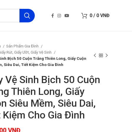
0
/
0
VNĐ
ủ
Sản Phẩm Gia Đình
Giấy Rút, Giấy Ướt, Giấy Vệ Sinh
Sinh Bịch 50 Cuộn Trắng Thiên Long, Giấy Cuộn
, Siêu Dai, Tiết Kiệm Cho Gia Đình
y Vệ Sinh Bịch 50 Cuộn
ng Thiên Long, Giấy
n Siêu Mềm, Siêu Dai,
t Kiệm Cho Gia Đình
000
VNĐ