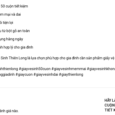
 50 cuộn tiết kiệm
m mại và dai
i tiện lợi
u từ bột gỗ an toàn
ụng hằng ngày
h hợp lý cho gia đình
 Sinh Thiên Long là lựa chọn phù hợp cho gia đình cần sản phẩm giấy vệ 
nhthienlong #giayvesinh50cuon #giayvesinhmemmai #giayvesinhkhong
ggiadinh #giaycuon #giayvesinhdai #giaythienlong
HÃY L
CUỘN 
TIẾT 
nh giá nào.