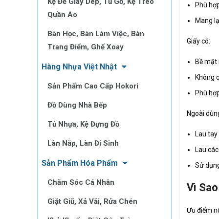
Kệ Để Giày Dép, Tủ Gỗ, Kệ Treo
Phù hợp
Quần Áo
Mang lạ
Bàn Học, Bàn Làm Việc, Bàn
Giấy có:
Trang Điểm, Ghế Xoay
Bề mặt
Hàng Nhựa Việt Nhật
Không q
Sản Phẩm Cao Cấp Hokori
Phù hợp
Đồ Dùng Nhà Bếp
Ngoài dùng
Tủ Nhựa, Kệ Đựng Đồ
Lau tay
Làn Nắp, Làn Đi Sinh
Lau các
Sản Phẩm Hóa Phẩm
Sử dụng 
Chăm Sóc Cá Nhân
Vì Sao
Giặt Giũ, Xả Vải, Rửa Chén
Ưu điểm nổ