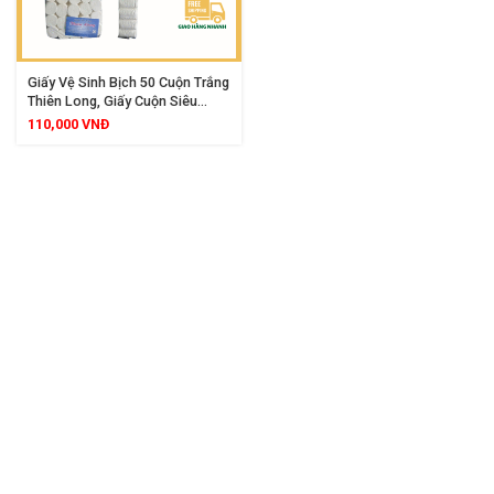
Giấy Vệ Sinh Bịch 50 Cuộn Trắng
Thiên Long, Giấy Cuộn Siêu
Mềm, Siêu Dai, Tiết Kiệm Cho
110,000
VNĐ
Gia Đình