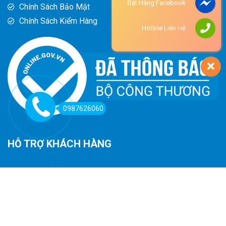
Đặt Hàng Facebook
Chính Sách Bảo Mật
Chính Sách Kiểm Hàng
Hotline Liên Hệ
0987626060
HỖ TRỢ KHÁCH HÀNG
Hướng Dẫn Đường Đi
Hướng Dẫn Mua Hàng
Phương Thức Thanh Toán
Chính Sách Trả Hàng - Hoàn Tiền