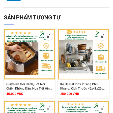
SẢN PHẨM TƯƠNG TỰ
Giấy Nến Gói Bánh, Lót Nồi
Kệ Úp Bát Inox 2 Tầng Phú
Chiên Không Dầu, Họa Tiết Hình
Khang, Kích Thước 42x41x25cm,
Báo, Cuộn 5m x 30cm
Chắc Chắn Tiện Lợi Cho Gian
45,000
VNĐ
250,000
VNĐ
Bếp