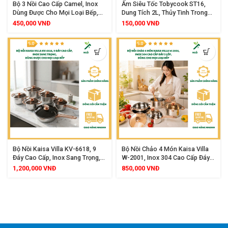
Bộ 3 Nồi Cao Cấp Camel, Inox
Ấm Siêu Tốc Tobycook ST16,
Dùng Được Cho Mọi Loại Bếp,
Dung Tích 2L, Thủy Tinh Trong
Bền Đẹp An Toàn
Suốt Cao Cấp, Công Suất
450,000
VNĐ
150,000
VNĐ
1500W, Tự Ngắt Khi Sôi Hoặc
Cạn Nước, Thiết Kế Sang Trọng
An Toàn Cho Sức Khỏe
Bộ Nồi Kaisa Villa KV-6618, 9
Bộ Nồi Chảo 4 Món Kaisa Villa
Đáy Cao Cấp, Inox Sang Trọng,
W-2001, Inox 304 Cao Cấp Đáy 5
Dùng Được Cho Mọi Loại Bếp
Lớp, Dùng Cho Mọi Loại Bếp
1,200,000
VNĐ
850,000
VNĐ