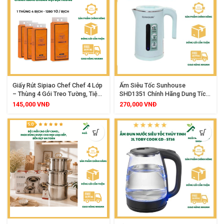
Giấy Rút Sipiao Chef Chef 4 Lớp
Ấm Siêu Tốc Sunhouse
– Thùng 4 Gói Treo Tường, Tiện
SHD1351 Chính Hãng Dung Tích
Lợi, An Toàn Cho Mọi Loại Da
Lớn 1.8L, Thân Nhựa 2 Lớp Cách
145,000
VNĐ
270,000
VNĐ
Nhiệt, Lòng Inox 304 An Toàn,
Tự Ngắt Khi Sôi, Công Suất
1500W Siêu Tiết Kiệm Điện