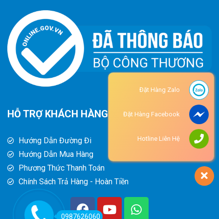
Đặt Hàng Zalo
HỖ TRỢ KHÁCH HÀNG
Đặt Hàng Facebook
Hotline Liên Hệ
Hướng Dẫn Đường Đi
Hướng Dẫn Mua Hàng
Phương Thức Thanh Toán
Chính Sách Trả Hàng - Hoàn Tiền
0987626060