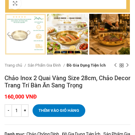
Click to enlarge
Trang chủ
Sản Phẩm Gia Đình
Đồ Gia Dụng Tiện Ích
Chảo Inox 2 Quai Vàng Size 28cm, Chảo Decor
Trang Trí Bàn Ăn Sang Trọng
160,000
VNĐ
THÊM VÀO GIỎ HÀNG
Danh mục:
Chảo Chống Dính
,
Đồ Gia Dụng Tiện Ích
,
Sản Phẩm Gia