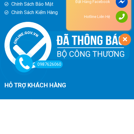
Đặt Hàng Facebook
Chính Sách Bảo Mật
Chính Sách Kiểm Hàng
Hotline Liên Hệ
0987626060
HỖ TRỢ KHÁCH HÀNG
Hướng Dẫn Đường Đi
Hướng Dẫn Mua Hàng
Phương Thức Thanh Toán
Chính Sách Trả Hàng - Hoàn Tiền