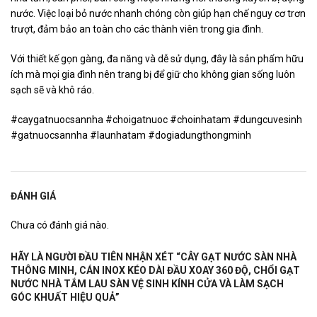
nước. Việc loại bỏ nước nhanh chóng còn giúp hạn chế nguy cơ trơn
trượt, đảm bảo an toàn cho các thành viên trong gia đình.
Với thiết kế gọn gàng, đa năng và dễ sử dụng, đây là sản phẩm hữu
ích mà mọi gia đình nên trang bị để giữ cho không gian sống luôn
sạch sẽ và khô ráo.
#caygatnuocsannha #choigatnuoc #choinhatam #dungcuvesinh
#gatnuocsannha #launhatam #dogiadungthongminh
ĐÁNH GIÁ
Chưa có đánh giá nào.
HÃY LÀ NGƯỜI ĐẦU TIÊN NHẬN XÉT “CÂY GẠT NƯỚC SÀN NHÀ
THÔNG MINH, CÁN INOX KÉO DÀI ĐẦU XOAY 360 ĐỘ, CHỔI GẠT
NƯỚC NHÀ TẮM LAU SÀN VỆ SINH KÍNH CỬA VÀ LÀM SẠCH
GÓC KHUẤT HIỆU QUẢ”