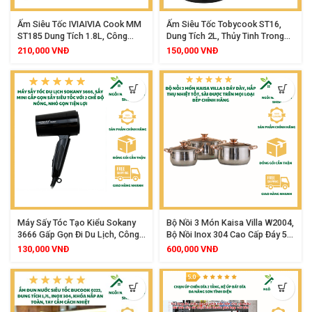
Ấm Siêu Tốc IVIAIVIA Cook MM
Ấm Siêu Tốc Tobycook ST16,
ST185 Dung Tích 1.8L, Công
Dung Tích 2L, Thủy Tinh Trong
Suất 1500W, Thiết Kế Hiện Đại,
Suốt Cao Cấp, Công Suất
210,000
VNĐ
150,000
VNĐ
Đun Nước Siêu Nhanh, Bảo
1500W, Tự Ngắt Khi Sôi Hoặc
Hành 12 Tháng
Cạn Nước, Thiết Kế Sang Trọng
An Toàn Cho Sức Khỏe
Máy Sấy Tóc Tạo Kiểu Sokany
Bộ Nồi 3 Món Kaisa Villa W2004,
3666 Gấp Gọn Đi Du Lịch, Công
Bộ Nồi Inox 304 Cao Cấp Đáy 5
Suất 1000W, Tạo Ion Âm Chăm
Lớp Kèm Nắp Kính
130,000
VNĐ
600,000
VNĐ
Sóc Tóc