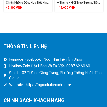
Chiên Không Dầu, Họa Tiết Hình
– Thùng 4 Gói Treo Tường, Tiện
Báo, Cuộn 5m x 30cm
Lợi, An Toàn Cho Mọi Loại Da
45,000
VNĐ
145,000
VNĐ
THÔNG TIN LIÊN HỆ
Fanpage Facebook : Ngôi Nhà Tiện Ích Shop
Hotline/Zalo Đặt Hàng Và Tư Vấn: 0987.62.60.60
Địa chỉ: 02/1 Đinh Công Tráng, Phường Thống Nhất, Tỉnh
Gia Lai
Website : https://ngoinhatienich.com/
CHÍNH SÁCH KHÁCH HÀNG