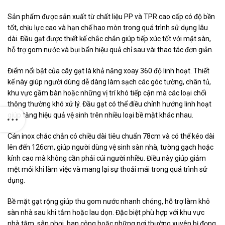
Sản phẩm được sản xuất từ chất liệu PP và TPR cao cấp có độ bền
tốt, chịu lực cao và hạn chế hao mòn trong quá trình sử dụng lâu
dài. Đầu gạt được thiết kế chắc chắn giúp tiếp xúc tốt với mặt sàn,
hỗ trợ gom nước và bụi bẩn hiệu quả chỉ sau vài thao tác đơn giản.
Điểm nổi bật của cây gạt là khả năng xoay 360 độ linh hoạt. Thiết
kế này giúp người dùng dễ dàng làm sạch các góc tường, chân tủ,
khu vực gầm bàn hoặc những vị trí khó tiếp cận mà các loại chổi
thông thường khó xử lý. Đầu gạt có thể điều chỉnh hướng linh hoạt
giúp tăng hiệu quả vệ sinh trên nhiều loại bề mặt khác nhau.
Cán inox chắc chắn có chiều dài tiêu chuẩn 78cm và có thể kéo dài
lên đến 126cm, giúp người dùng vệ sinh sàn nhà, tường gạch hoặc
kính cao mà không cần phải cúi người nhiều. Điều này giúp giảm
mệt mỏi khi làm việc và mang lại sự thoải mái trong quá trình sử
dụng.
Bề mặt gạt rộng giúp thu gom nước nhanh chóng, hỗ trợ làm khô
sàn nhà sau khi tắm hoặc lau dọn. Đặc biệt phù hợp với khu vực
nhà tắm, sân phơi, ban công hoặc những nơi thường xuyên bị đọng