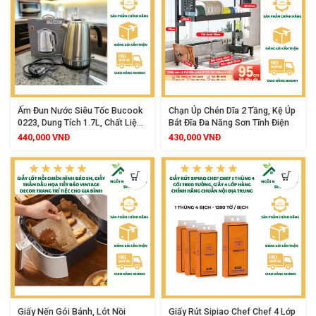
Ấm Đun Nước Siêu Tốc Bucook
Chạn Úp Chén Dĩa 2 Tầng, Kệ Úp
0223, Dung Tích 1.7L, Chất Liệu
Bát Đĩa Đa Năng Sơn Tĩnh Điện
Inox 304 Cao Cấp, Công Suất
440,000
VNĐ
430,000
VNĐ
2200W, Khóa Nắp An Toàn, Tay
Cầm Cách Nhiệt, Đế Xoay 360
Độ, Tự Ngắt Khi Sôi
Giấy Nến Gói Bánh, Lót Nồi
Giấy Rút Sipiao Chef Chef 4 Lớp