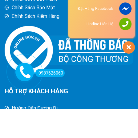
Chính Sách Bảo Mật
Đặt Hàng Facebook
Chính Sách Kiểm Hàng
Hotline Liên Hệ
0987626060
HỖ TRỢ KHÁCH HÀNG
Hướng Dẫn Đường Đi
Hướng Dẫn Mua Hàng
Phương Thức Thanh Toán
Chính Sách Trả Hàng - Hoàn Tiền