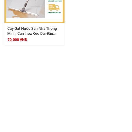
Cây Gạt Nước Sàn Nhà Thông
Minh, Cán Inox Kéo Dài Đầu
Xoay 360 Độ, Chổi Gạt Nước
70,000
VNĐ
Nhà Tắm Lau Sàn Vệ Sinh Kính
Cửa Và Làm Sạch Góc Khuất
Hiệu Quả