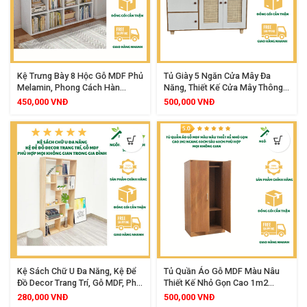
Kệ Trưng Bày 8 Hộc Gỗ MDF Phủ
Tủ Giày 5 Ngăn Cửa Mây Đa
Melamin, Phong Cách Hàn
Năng, Thiết Kế Cửa Mây Thông
Quốc, Thiết Kế Tổ Ong Hiện Đại,
Hơi, Gỗ MDF Chống Ẩm, Kích
450,000
VNĐ
500,000
VNĐ
Tiết Kiệm Không Gian
Thước 100x75x30cm
Kệ Sách Chữ U Đa Năng, Kệ Để
Tủ Quần Áo Gỗ MDF Màu Nâu
Đồ Decor Trang Trí, Gỗ MDF, Phù
Thiết Kế Nhỏ Gọn Cao 1m2
Hợp Mọi Không Gian Trong Gia
Ngang 60cm Sâu 40cm Phù Hợp
280,000
VNĐ
500,000
VNĐ
Đình
Mọi Không Gian