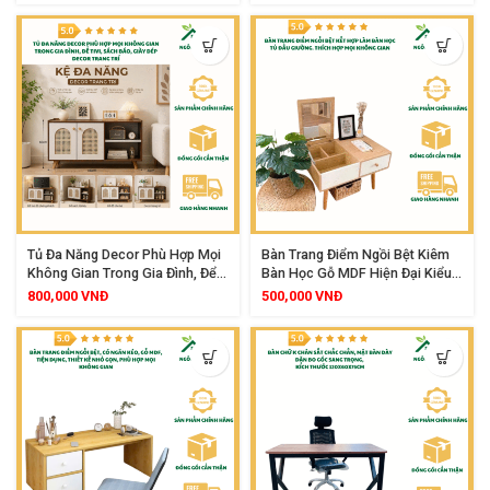
Tủ Đa Năng Decor Phù Hợp Mọi
Bàn Trang Điểm Ngồi Bệt Kiêm
Không Gian Trong Gia Đình, Để
Bàn Học Gỗ MDF Hiện Đại Kiểu
Tivi, Sách Báo, Giày Dép Decor
Bắc Âu Cho Phòng Ngủ Nhỏ,
800,000
VNĐ
500,000
VNĐ
Trang Trí
Spa Và Salon