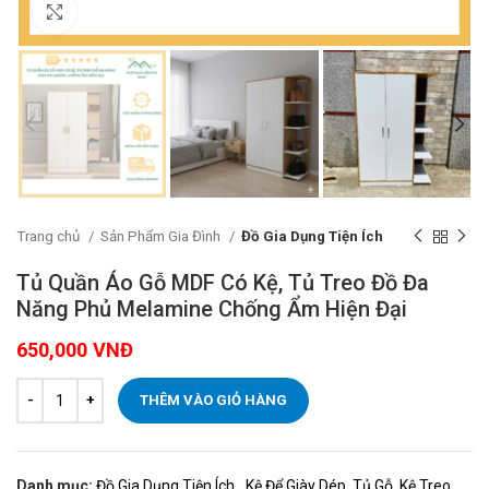
Click to enlarge
Trang chủ
Sản Phẩm Gia Đình
Đồ Gia Dụng Tiện Ích
Tủ Quần Áo Gỗ MDF Có Kệ, Tủ Treo Đồ Đa
Năng Phủ Melamine Chống Ẩm Hiện Đại
650,000
VNĐ
THÊM VÀO GIỎ HÀNG
Danh mục:
Đồ Gia Dụng Tiện Ích
,
Kệ Để Giày Dép, Tủ Gỗ, Kệ Treo