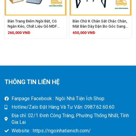
Bàn Trang Điểm Ngồi Bệt, Có
Bàn Chữ K Chân Sắt Chắc Chắn,
Ngăn Kéo, Chất Liệu Gỗ MDF
Mặt Bàn Dày Dặn Bo Góc Sang
Cao Cấp, Tiện Dụng, Thiết Kế
Trọng, Kích Thước 120x60x75cm
260,000
VNĐ
650,000
VNĐ
Nhỏ Gọn, Phù Hợp Mọi Không
Gian
THÔNG TIN LIÊN HỆ
Fanpage Facebook : Ngôi Nhà Tiện Ích Shop
Hotline/Zalo Đặt Hàng Và Tư Vấn: 0987.62.60.60
Địa chỉ: 02/1 Đinh Công Tráng, Phường Thống Nhất, Tỉnh
Gia Lai
Website : https://ngoinhatienich.com/