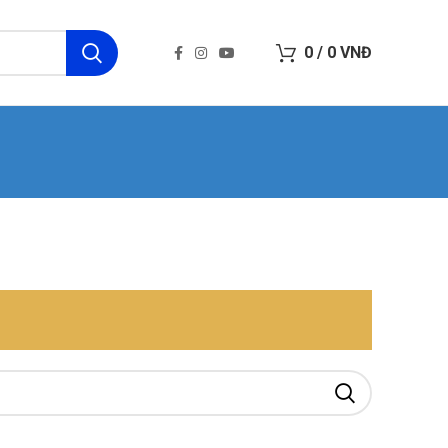
0
/
0
VNĐ