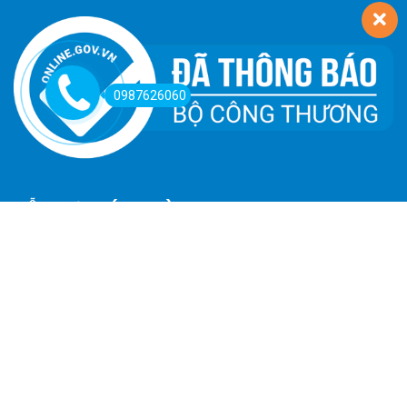
0987626060
HỖ TRỢ KHÁCH HÀNG
Hướng Dẫn Đường Đi
Hướng Dẫn Mua Hàng
Phương Thức Thanh Toán
Chính Sách Trả Hàng - Hoàn Tiền