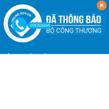
0987626060
HỖ TRỢ KHÁCH HÀNG
Hướng Dẫn Đường Đi
Hướng Dẫn Mua Hàng
Phương Thức Thanh Toán
Chính Sách Trả Hàng - Hoàn Tiền