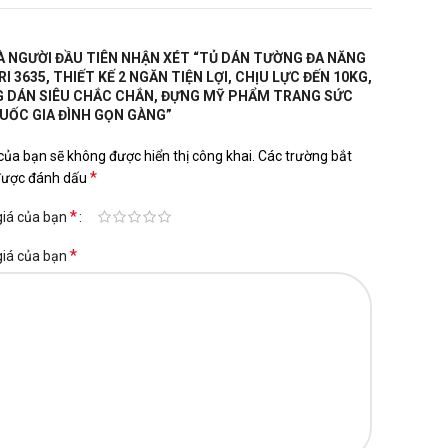
À NGƯỜI ĐẦU TIÊN NHẬN XÉT “TỦ DÁN TƯỜNG ĐA NĂNG
I 3635, THIẾT KẾ 2 NGĂN TIỆN LỢI, CHỊU LỰC ĐẾN 10KG,
 DÁN SIÊU CHẮC CHẮN, ĐỰNG MỸ PHẨM TRANG SỨC
UỐC GIA ĐÌNH GỌN GÀNG”
của bạn sẽ không được hiển thị công khai.
Các trường bắt
*
được đánh dấu
*
giá của bạn
*
giá của bạn