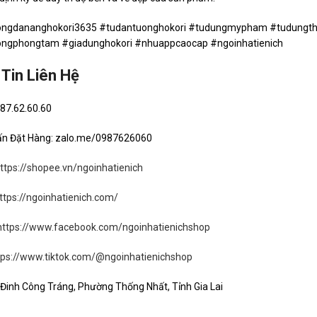
ngdananghokori3635 #tudantuonghokori #tudungmypham #tudungth
ngphongtam #giadunghokori #nhuappcaocap #ngoinhatienich
Tin Liên Hệ
987.62.60.60
ấn Đặt Hàng: zalo.me/0987626060
ttps://shopee.vn/ngoinhatienich
ttps://ngoinhatienich.com/
https://www.facebook.com/ngoinhatienichshop
tps://www.tiktok.com/@ngoinhatienichshop
7 Đinh Công Tráng, Phường Thống Nhất, Tỉnh Gia Lai