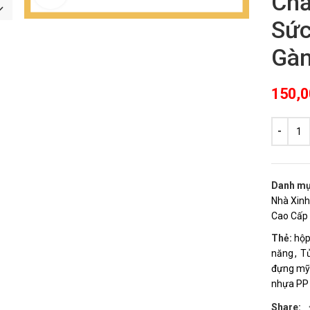
Chắ
Sức
Gà
150,
Danh mụ
Nhà Xinh
Cao Cấp 
Thẻ:
hộp
năng
,
Tủ
đựng mỹ
nhựa PP
Share: