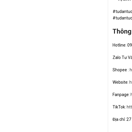
#tudantuo
#tudantuo
Thông 
Hotline: 0
Zalo Tư V
Shopee :
h
Website:
h
Fanpage:
TikTok:
ht
Địa chỉ: 2