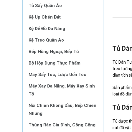
Tủ Sấy Quần Áo
Kệ Úp Chén Bát
Kệ Để Đồ Đa Năng
Kệ Treo Quần Áo
Tủ Dán
Bếp Hồng Ngoại, Bếp Từ
Tủ Dán Tườ
Bộ Hộp Đựng Thực Phẩm
treo tường
Máy Sấy Tóc, Lược Uốn Tóc
diện tích s
Máy Xay Đa Năng, Máy Xay Sinh
Sản phẩm p
Tố
loại đồ dù
Nồi Chiên Không Dầu, Bếp Chiên
Tủ Dán
Nhúng
Tủ được th
Thùng Rác Gia Đình, Công Cộng
sát đồ vật