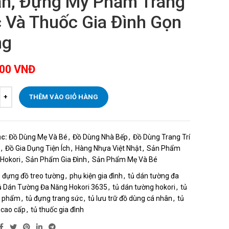
n, Đựng Mỹ Phẩm Trang
 Và Thuốc Gia Đình Gọn
ng
000
VNĐ
THÊM VÀO GIỎ HÀNG
c:
Đồ Dùng Mẹ Và Bé
,
Đồ Dùng Nhà Bếp
,
Đồ Dùng Trang Trí
,
Đồ Gia Dụng Tiện Ích
,
Hàng Nhựa Việt Nhật
,
Sản Phẩm
Hokori
,
Sản Phẩm Gia Đình
,
Sản Phẩm Mẹ Và Bé
 đựng đồ treo tường
,
phụ kiện gia đình
,
tủ dán tường đa
 Dán Tường Đa Năng Hokori 3635
,
tủ dán tường hokori
,
tủ
 phẩm
,
tủ đựng trang sức
,
tủ lưu trữ đồ dùng cá nhân
,
tủ
 cao cấp
,
tủ thuốc gia đình