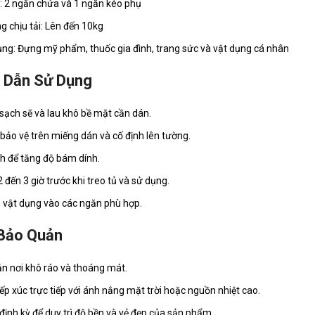
ế: 2 ngăn chứa và 1 ngăn kéo phụ
g chịu tải: Lên đến 10kg
ng: Đựng mỹ phẩm, thuốc gia đình, trang sức và vật dụng cá nhân
 Dẫn Sử Dụng
 sạch sẽ và lau khô bề mặt cần dán.
 bảo vệ trên miếng dán và cố định lên tường.
 để tăng độ bám dính.
 đến 3 giờ trước khi treo tủ và sử dụng.
 vật dụng vào các ngăn phù hợp.
Bảo Quản
n nơi khô ráo và thoáng mát.
ếp xúc trực tiếp với ánh nắng mặt trời hoặc nguồn nhiệt cao.
 định kỳ để duy trì độ bền và vẻ đẹp của sản phẩm.