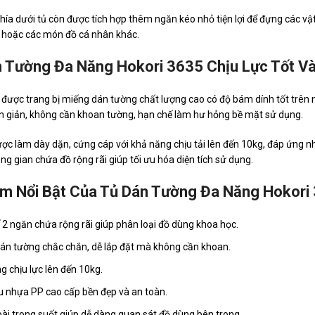
phía dưới tủ còn được tích hợp thêm ngăn kéo nhỏ tiện lợi để đựng các vậ
 hoặc các món đồ cá nhân khác.
 Tường Đa Năng Hokori 3635 Chịu Lực Tốt Và
ược trang bị miếng dán tường chất lượng cao có độ bám dính tốt trên nh
n giản, không cần khoan tường, hạn chế làm hư hỏng bề mặt sử dụng.
ợc làm dày dặn, cứng cáp với khả năng chịu tải lên đến 10kg, đáp ứng nh
g gian chứa đồ rộng rãi giúp tối ưu hóa diện tích sử dụng.
m Nổi Bật Của Tủ Dán Tường Đa Năng Hokori
ế 2 ngăn chứa rộng rãi giúp phân loại đồ dùng khoa học.
án tường chắc chắn, dễ lắp đặt mà không cần khoan.
g chịu lực lên đến 10kg.
ệu nhựa PP cao cấp bền đẹp và an toàn.
ài trong suốt giúp dễ dàng quan sát đồ dùng bên trong.