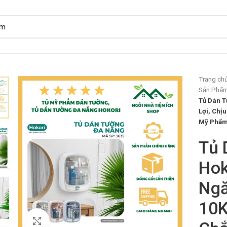
Trang ch
Sản Phẩm
Tủ Dán T
Lợi, Chị
Mỹ Phẩm
Tủ 
Hok
Ngă
10K
Click to enlarge