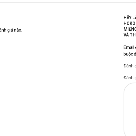
HÃY L
HOKOR
MIẾNG
nh giá nào.
VÀ TH
Email 
buộc 
Đánh 
Đánh 