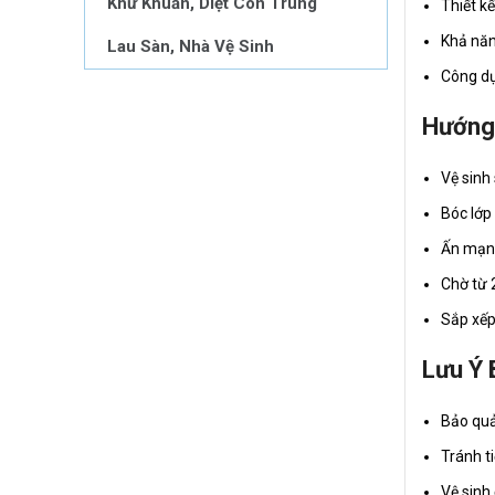
Khử Khuẩn, Diệt Côn Trùng
Thiết k
Khả năn
Lau Sàn, Nhà Vệ Sinh
Công dụ
Hướng
Vệ sinh
Bóc lớp
Ấn mạnh
Chờ từ 2
Sắp xếp
Lưu Ý 
Bảo quả
Tránh ti
Vệ sinh