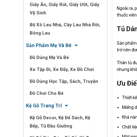
Giấy Ăn, Giấy Rút, Giấy Ướt, Giấy
Ngoài ra, 
Vệ Sinh
thuốc viên
Bộ Xô Lau Nhà, Cây Lau Nhà Rời,
Tủ Dán
Bông Lau
Sản phẩm đ
Sản Phẩm Mẹ Và Bé
trở nên đơ
Đồ Dùng Mẹ Và Bé
Thân tủ đư
Xe Tập Đi, Xe Đẩy, Xe Đồ Chơi
nhưng khôn
Đồ Dùng Học Tập, Sách, Truyện
Ưu Điể
Đồ Chơi Cho Bé
Thiết k
Kệ Gỗ Trang Trí
Miếng d
Khả năn
Kệ Gỗ Decor, Kệ Để Sách, Kệ
Bếp, Tủ Đầu Giường
Chất li
Mặt ngo