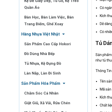
Kệ Để Giày Dép, Tủ Gỗ, Kệ Treo
Quần Áo
Có ngăn
Kích th
Bàn Học, Bàn Làm Việc, Bàn
Trang Điểm, Ghế Xoay
Dễ dàng
Có nhiề
Hàng Nhựa Việt Nhật
Tủ Dán
Sản Phẩm Cao Cấp Hokori
Đồ Dùng Nhà Bếp
Sản phẩm c
như tủ thu
Tủ Nhựa, Kệ Đựng Đồ
Thông Tin
Làn Nắp, Làn Đi Sinh
Tên sản
Sản Phẩm Hóa Phẩm
Mã sản
Chăm Sóc Cá Nhân
Kích th
Giặt Giũ, Xả Vải, Rửa Chén
Chất li