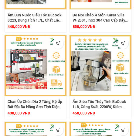
Ấm Đun Nước Siêu Tốc Bucook
Bộ Nồi Chảo 4 Món Kaisa Villa
0223, Dung Tích 1.7L, Chất Liệu
W-2001, Inox 304 Cao Cấp Đáy 5
Inox 304 Cao Cấp, Công Suất
Lớp, Dùng Cho Mọi Loại Bếp
440,000
VNĐ
850,000
VNĐ
2200W, Khóa Nắp An Toàn, Tay
Cầm Cách Nhiệt, Đế Xoay 360
Độ, Tự Ngắt Khi Sôi
Chạn Úp Chén Dĩa 2 Tầng, Kệ Úp
Ấm Siêu Tốc Thủy Tinh BuCook
Bát Đĩa Đa Năng Sơn Tĩnh Điện
1L8, Công Suất 2200W, Kiêm
Pha Trà Cà Phê, Thiết Kế Sang
430,000
VNĐ
450,000
VNĐ
Trọng, Bền Bỉ, Đun Nhanh, An
Toàn Tuyệt Đối Cho Gia Đình