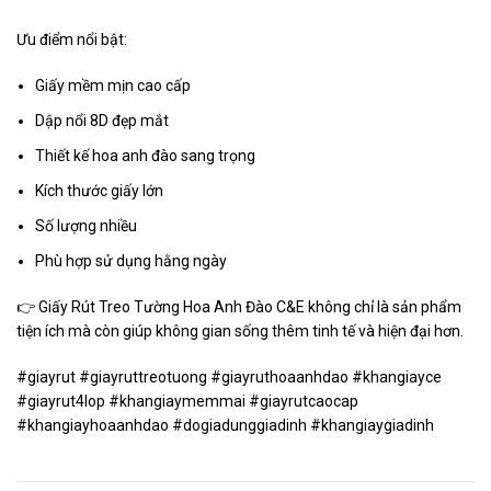
Ưu điểm nổi bật:
Giấy mềm mịn cao cấp
Dập nổi 8D đẹp mắt
Thiết kế hoa anh đào sang trọng
Kích thước giấy lớn
Số lượng nhiều
Phù hợp sử dụng hằng ngày
👉 Giấy Rút Treo Tường Hoa Anh Đào C&E không chỉ là sản phẩm
tiện ích mà còn giúp không gian sống thêm tinh tế và hiện đại hơn.
#giayrut #giayruttreotuong #giayruthoaanhdao #khangiayce
#giayrut4lop #khangiaymemmai #giayrutcaocap
#khangiayhoaanhdao #dogiadunggiadinh #khangiaygiadinh