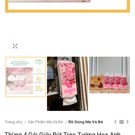
Click to enlarge
Trang chủ
Sản Phẩm Mẹ Và Bé
Đồ Dùng Mẹ Và Bé
Thùng 4 Gói Giấy Rút Treo Tường Hoa Anh