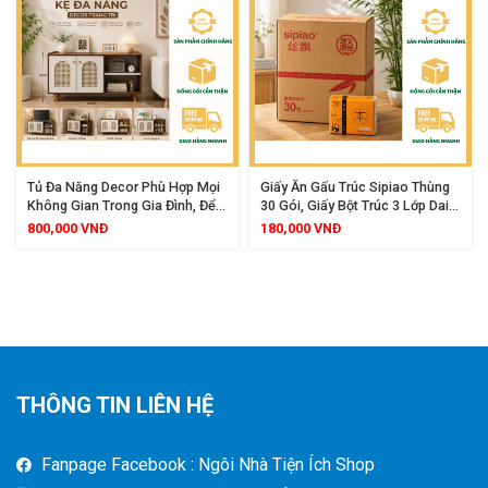
Tủ Đa Năng Decor Phù Hợp Mọi
Giấy Ăn Gấu Trúc Sipiao Thùng
Không Gian Trong Gia Đình, Để
30 Gói, Giấy Bột Trúc 3 Lớp Dai
Tivi, Sách Báo, Giày Dép Decor
Mềm Không Tẩy Trắng An Toàn
800,000
VNĐ
180,000
VNĐ
Trang Trí
Cho Sức Khoẻ
THÔNG TIN LIÊN HỆ
Fanpage Facebook : Ngôi Nhà Tiện Ích Shop