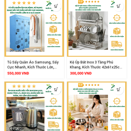
Tủ Sấy Quần Áo Samsung, Sấy
Kệ Úp Bát Inox 3 Tầng Phú
Cực Nhanh, Kích Thước Lớn,
Khang, Kích Thước 42x61x25cm,
Công Nghệ Quạt Sấy 360 Độ,
Đa Năng Chắc Chắn Cho Nhà
550,000
VNĐ
300,000
VNĐ
Tiết Kiệm Điện
Bếp