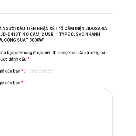
À NGƯỜI ĐẦU TIÊN NHẬN XÉT “Ổ CẮM ĐIỆN JIDOSA ĐA
JD-D413T, 4 Ổ CẮM, 2 USB, 1 TYPE C, SẠC NHANH
, CÔNG SUẤT 3000W”
của bạn sẽ không được hiển thị công khai.
Các trường bắt
*
được đánh dấu
*
giá của bạn
*
giá của bạn