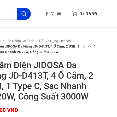
0
/
0
VNĐ
ủ
Sản Phẩm Gia Đình
Đồ Gia Dụng Tiện Ích
ện JIDOSA Đa Năng JD-D413T, 4 Ổ Cắm, 2 USB, 1
Sạc Nhanh PD20W, Công Suất 3000W
ắm Điện JIDOSA Đa
g JD-D413T, 4 Ổ Cắm, 2
, 1 Type C, Sạc Nhanh
0W, Công Suất 3000W
000
VNĐ