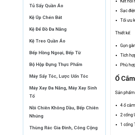
Kết nối 
Tủ Sấy Quần Áo
Sạc điệ
Kệ Úp Chén Bát
Tối ưu 
Kệ Để Đồ Đa Năng
Thiết kế:
Kệ Treo Quần Áo
Gọn gàn
Bếp Hồng Ngoại, Bếp Từ
Tích hợ
Bộ Hộp Đựng Thực Phẩm
Phù hợp
Máy Sấy Tóc, Lược Uốn Tóc
Ổ Cắm 
Máy Xay Đa Năng, Máy Xay Sinh
Sản phẩm 
Tố
4 ổ cắm
Nồi Chiên Không Dầu, Bếp Chiên
2 cổng
Nhúng
1 cổng 
Thùng Rác Gia Đình, Công Cộng