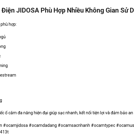
Điện JIDOSA Phù Hợp Nhiều Không Gian Sử 
phù hợp:
ngủ
òng
c
ming
vestream
g
ếc ổ cắm đa năng hiện đại giúp sạc nhanh, kết nối tiện lợi và đảm bảo an 
n #ocamjidosa #ocamdadang #ocamsacnhanh #ocamtypec #ocamu
d413t