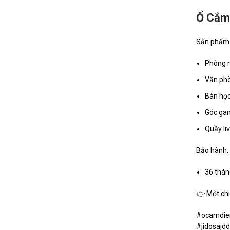
Ổ Cắm 
Sản phẩm 
Phòng 
Văn ph
Bàn họ
Góc ga
Quầy li
Bảo hành:
36 thán
👉 Một chi
#ocamdie
#jidosajd