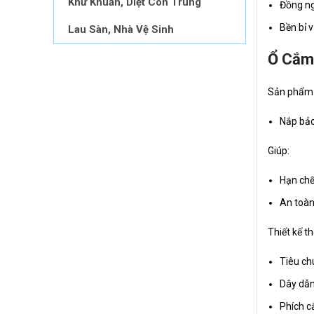
Khử Khuẩn, Diệt Côn Trùng
Đồng ng
Bền bỉ 
Lau Sàn, Nhà Vệ Sinh
Ổ Cắm
Sản phẩm 
Nắp bảo
Giúp:
Hạn chế
An toàn
Thiết kế th
Tiêu ch
Dây dẫn
Phích c