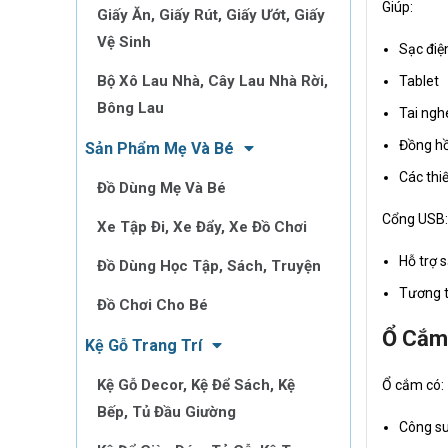
Giúp:
Giấy Ăn, Giấy Rút, Giấy Ướt, Giấy
Vệ Sinh
Sạc điệ
Bộ Xô Lau Nhà, Cây Lau Nhà Rời,
Tablet
Bông Lau
Tai ngh
Đồng hồ
Sản Phẩm Mẹ Và Bé
Các thiế
Đồ Dùng Mẹ Và Bé
Cổng USB:
Xe Tập Đi, Xe Đẩy, Xe Đồ Chơi
Hỗ trợ 
Đồ Dùng Học Tập, Sách, Truyện
Tương t
Đồ Chơi Cho Bé
Ổ Cắm 
Kệ Gỗ Trang Trí
Kệ Gỗ Decor, Kệ Để Sách, Kệ
Ổ cắm có:
Bếp, Tủ Đầu Giường
Công su