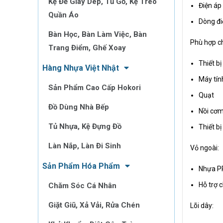
Kệ Để Giày Dép, Tủ Gỗ, Kệ Treo
Điện áp
Quần Áo
Dòng đi
Bàn Học, Bàn Làm Việc, Bàn
Phù hợp c
Trang Điểm, Ghế Xoay
Thiết bị
Hàng Nhựa Việt Nhật
Máy tín
Sản Phẩm Cao Cấp Hokori
Quạt
Đồ Dùng Nhà Bếp
Nồi cơ
Tủ Nhựa, Kệ Đựng Đồ
Thiết b
Làn Nắp, Làn Đi Sinh
Vỏ ngoài:
Sản Phẩm Hóa Phẩm
Nhựa PP
Hỗ trợ 
Chăm Sóc Cá Nhân
Giặt Giũ, Xả Vải, Rửa Chén
Lõi dây: