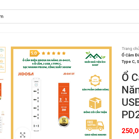
Trang ch
Ổ Cắm Đi
Type C, 
Ổ C
Năn
USB
PD2
250,
Click to enlarge