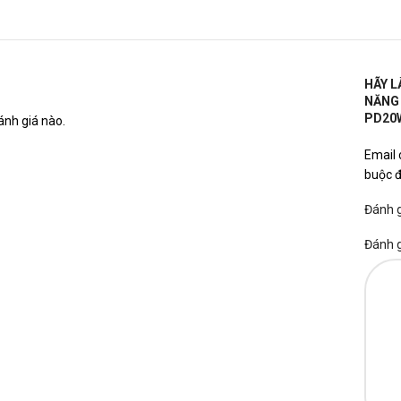
HÃY L
NĂNG 
PD20W
nh giá nào.
Email 
buộc 
Đánh 
Đánh 