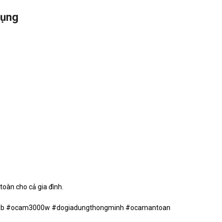
Dụng
toàn cho cả gia đình.
sb #ocam3000w #dogiadungthongminh #ocamantoan