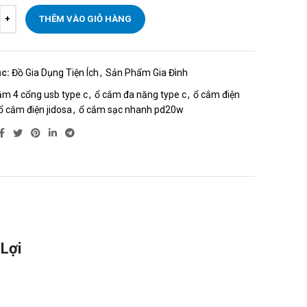
THÊM VÀO GIỎ HÀNG
c:
Đồ Gia Dụng Tiện Ích
,
Sản Phẩm Gia Đình
ắm 4 cổng usb type c
,
ổ cắm đa năng type c
,
ổ cắm điện
ổ cắm điện jidosa
,
ổ cắm sạc nhanh pd20w
Lợi