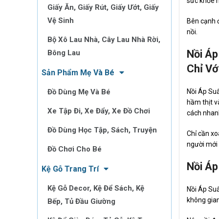
sức khỏe 
Giấy Ăn, Giấy Rút, Giấy Ướt, Giấy
Vệ Sinh
Bên cạnh đ
nồi.
Bộ Xô Lau Nhà, Cây Lau Nhà Rời,
Nồi Áp
Bông Lau
Chỉ Vớ
Sản Phẩm Mẹ Và Bé
Đồ Dùng Mẹ Và Bé
Nồi Áp Su
hầm thịt v
Xe Tập Đi, Xe Đẩy, Xe Đồ Chơi
cách nhan
Đồ Dùng Học Tập, Sách, Truyện
Chỉ cần xo
người mới
Đồ Chơi Cho Bé
Nồi Áp
Kệ Gỗ Trang Trí
Kệ Gỗ Decor, Kệ Để Sách, Kệ
Nồi Áp Suấ
không gian
Bếp, Tủ Đầu Giường