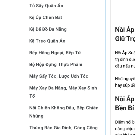
Tủ Sấy Quần Áo
Kệ Úp Chén Bát
Nồi Áp
Kệ Để Đồ Đa Năng
Giữ Tr
Kệ Treo Quần Áo
Bếp Hồng Ngoại, Bếp Từ
Nồi Áp Suấ
trị dinh d
Bộ Hộp Đựng Thực Phẩm
cầu nấu n
Máy Sấy Tóc, Lược Uốn Tóc
Nhờ nguyên
hay súp đề
Máy Xay Đa Năng, Máy Xay Sinh
Tố
Nồi Áp
Bền Bỉ
Nồi Chiên Không Dầu, Bếp Chiên
Nhúng
Điểm nổi b
Thùng Rác Gia Đình, Công Cộng
năng chịu 