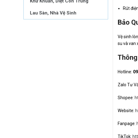
Khử Khuẩn, Diệt Côn Trùng
Rút điện
Lau Sàn, Nhà Vệ Sinh
Bảo Q
Vệ sinh lò
su và van 
Thông 
Hotline:
09
Zalo Tư V
Shopee:
h
Website:
h
Fanpage:
TikTok:
ht