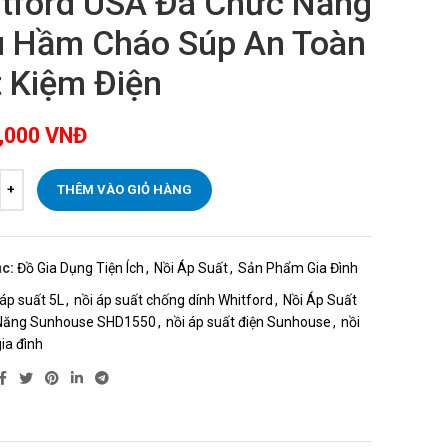
tford USA Đa Chức Năng
 Hầm Cháo Súp An Toàn
t Kiệm Điện
,000
VNĐ
THÊM VÀO GIỎ HÀNG
c:
Đồ Gia Dụng Tiện Ích
,
Nồi Áp Suất
,
Sản Phẩm Gia Đình
 áp suất 5L
,
nồi áp suất chống dính Whitford
,
Nồi Áp Suất
 Năng Sunhouse SHD1550
,
nồi áp suất điện Sunhouse
,
nồi
ia đình