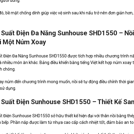
người dùng.
ó, bề mặt chống dính giúp việc vệ sinh sau khi nấu trở nên đơn giản hơn, 
 Suất Điện Đa Năng Sunhouse SHD1550 – Nồ
i Một Núm Xoay
ất Điện Đa Năng Sunhouse SHD1550 được tích hợp nhiều chương trình nấ
à nhiều món ăn khác. Bảng điều khiển bằng tiếng Việt kết hợp núm xoay
h chóng.
ay núm đến chương trình mong muốn, nồi sẽ tự động điều chỉnh thời gian, 
 sử dụng.
 Suất Điện Sunhouse SHD1550 – Thiết Kế San
t Điện Sunhouse SHD1550 sở hữu thiết kế hiện đại với thân nồi bằng thé
 bếp. Phần nắp được làm từ nhựa cao cấp cách nhiệt tốt, đảm bảo an to