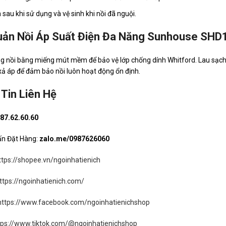
 sau khi sử dụng và vệ sinh khi nồi đã nguội.
uản Nồi Áp Suất Điện Đa Năng Sunhouse SHD
ng nồi bằng miếng mút mềm để bảo vệ lớp chống dính Whitford. Lau sạc
xả áp để đảm bảo nồi luôn hoạt động ổn định.
Tin Liên Hệ
87.62.60.60
ấn Đặt Hàng:
zalo.me/0987626060
ttps://shopee.vn/ngoinhatienich
ttps://ngoinhatienich.com/
https://www.facebook.com/ngoinhatienichshop
tps://www.tiktok.com/@ngoinhatienichshop