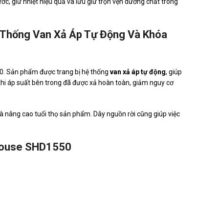
ước, giữ nhiệt hiệu quả và lưu giữ trọn vẹn dưỡng chất trong
 Thống Van Xả Áp Tự Động Và Khóa
0. Sản phẩm được trang bị hệ thống
van xả áp tự động
, giúp
khi áp suất bên trong đã được xả hoàn toàn, giảm nguy cơ
 và nâng cao tuổi thọ sản phẩm. Dây nguồn rời cũng giúp việc
nhouse SHD1550