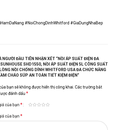
iHamDaNang #NoiChongDinhWhitford #GiaDungNhaBep
À NGƯỜI ĐẦU TIÊN NHẬN XÉT “NỒI ÁP SUẤT ĐIỆN ĐA
SUNHOUSE SHD1550, NỒI ÁP SUẤT ĐIỆN 5L CÔNG SUẤT
LÒNG NỒI CHỐNG DÍNH WHITFORD USA ĐA CHỨC NĂNG
ẦM CHÁO SÚP AN TOÀN TIẾT KIỆM ĐIỆN”
của bạn sẽ không được hiển thị công khai.
Các trường bắt
*
được đánh dấu
*
giá của bạn
*
giá của bạn