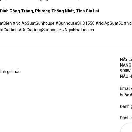
 Đinh Công Tráng, Phường Thống Nhất, Tỉnh Gia Lai
atDien #NoiApSuatSunhouse #SunhouseSHD1550 #NoiApSuat5L #No
atGiaDinh #DoGiaDungSunhouse #NgoiNhaTienIch
HÃY L
NĂNG 
900W 
nh giá nào.
NẤU H
Email 
buộc 
Đánh 
Đánh 