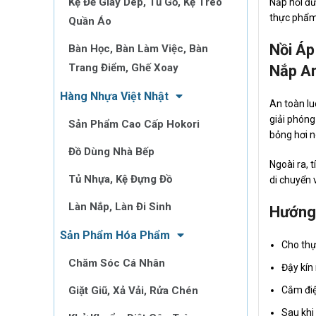
Kệ Để Giày Dép, Tủ Gỗ, Kệ Treo
Nắp nồi đư
thực phẩm.
Quần Áo
Nồi Áp
Bàn Học, Bàn Làm Việc, Bàn
Trang Điểm, Ghế Xoay
Nắp A
Hàng Nhựa Việt Nhật
An toàn l
giải phóng
Sản Phẩm Cao Cấp Hokori
bỏng hơi n
Đồ Dùng Nhà Bếp
Ngoài ra, 
Tủ Nhựa, Kệ Đựng Đồ
di chuyển 
Làn Nắp, Làn Đi Sinh
Hướng
Sản Phẩm Hóa Phẩm
Cho thự
Chăm Sóc Cá Nhân
Đậy kín 
Giặt Giũ, Xả Vải, Rửa Chén
Cắm điệ
Sau khi