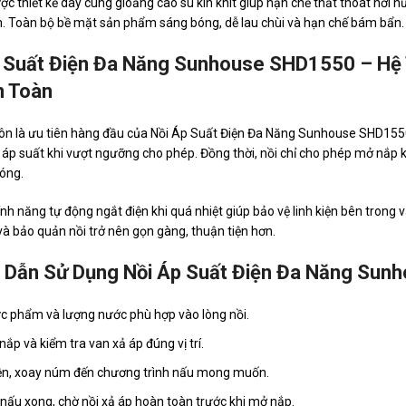
ợc thiết kế dày cùng gioăng cao su kín khít giúp hạn chế thất thoát hơi n
 Toàn bộ bề mặt sản phẩm sáng bóng, dễ lau chùi và hạn chế bám bẩn.
 Suất Điện Đa Năng Sunhouse SHD1550 – Hệ
n Toàn
uôn là ưu tiên hàng đầu của Nồi Áp Suất Điện Đa Năng Sunhouse SHD155
 áp suất khi vượt ngưỡng cho phép. Đồng thời, nồi chỉ cho phép mở nắp 
óng.
tính năng tự động ngắt điện khi quá nhiệt giúp bảo vệ linh kiện bên trong
và bảo quản nồi trở nên gọn gàng, thuận tiện hơn.
 Dẫn Sử Dụng Nồi Áp Suất Điện Đa Năng Su
c phẩm và lượng nước phù hợp vào lòng nồi.
nắp và kiểm tra van xả áp đúng vị trí.
n, xoay núm đến chương trình nấu mong muốn.
 nấu xong, chờ nồi xả áp hoàn toàn trước khi mở nắp.