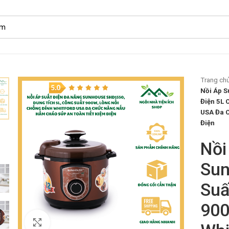
Trang ch
Nồi Áp S
Điện 5L 
USA Đa C
Điện
Nồi
Sun
Suấ
900
Click to enlarge