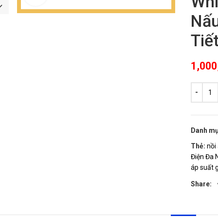
Whi
Nấu
Tiế
1,000
Danh mụ
Thẻ:
nồi
Điện Đa
áp suất g
Share: