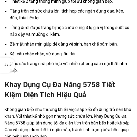
Thiết kế 2 tầng thông minh giúp tối ưu không gian bếp.
Tầng trên có sức chứa lớn, tích hợp các ngăn đựng dao, kéo,
đũa, thìa tiện lợi.
Tầng dưới được trang bị hộc chứa cùng 3 lọ gia vị trong suốt có
nắp đậy và muỗng đi kèm.
Bề mặt nhẵn mịn giúp dễ dàng vệ sinh, hạn chế bám bẩn.
Kết cấu chắc chắn, sử dụng lâu dài.
Màu sắc trang nhã phù hợp với nhiều phong cách nội thất nhà
bếp.
Khay Dụng Cụ Đa Năng 5758 Tiết
Kiệm Diện Tích Hiệu Quả
Không gian bếp nhỏ thường khiến việc sắp xếp đồ dùng trở nên khó
khăn. Với thiết kế nhỏ gọn nhưng sức chứa lớn, Khay Dụng Cụ Đa
Năng 5758 giúp tận dụng tối đa diện tích trên bàn bếp hoặc kệ bếp.
Các vật dụng được bố trí ngăn nắp, tránh tình trạng bừa bộn, giúp
căn bếp luôn sạch đẹp.