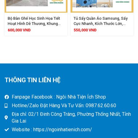
Bộ Bàn Ghế Học Sinh Họa Tiết
Tủ Sấy Quần Áo Samsung, Sấy
Hoạt Hình Dễ Thương, Khung
Cực Nhanh, Kích Thước Lớn,
Thép Sơn Tĩnh Điện, Gỗ Công
Công Nghệ Quạt Sấy 360 Độ,
600,000
VNĐ
550,000
VNĐ
Nghiệp Phủ Melamine
Tiết Kiệm Điện
THÔNG TIN LIÊN HỆ
Fanpage Facebook : Ngôi Nhà Tiện Ích Shop
Hotline/Zalo Đặt Hàng Và Tư Vấn: 0987.62.60.60
Địa chỉ: 02/1 Đinh Công Tráng, Phường Thống Nhất, Tỉnh
Gia Lai
Website : https://ngoinhatienich.com/