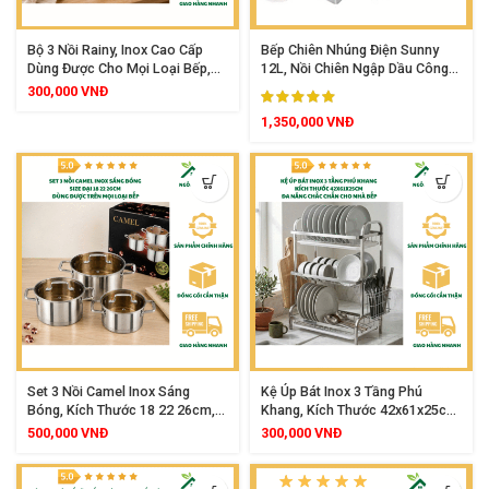
Bộ 3 Nồi Rainy, Inox Cao Cấp
Bếp Chiên Nhúng Điện Sunny
Dùng Được Cho Mọi Loại Bếp,
12L, Nồi Chiên Ngập Dầu Công
Thành Cao Dày Đẹp
Suất 2500W, Dung Tích Lớn Inox
300,000
VNĐ
Cao Cấp
1,350,000
VNĐ
Set 3 Nồi Camel Inox Sáng
Kệ Úp Bát Inox 3 Tầng Phú
Bóng, Kích Thước 18 22 26cm,
Khang, Kích Thước 42x61x25cm,
Dùng Được Mọi Loại Bếp
Đa Năng Chắc Chắn Cho Nhà
500,000
VNĐ
300,000
VNĐ
Bếp