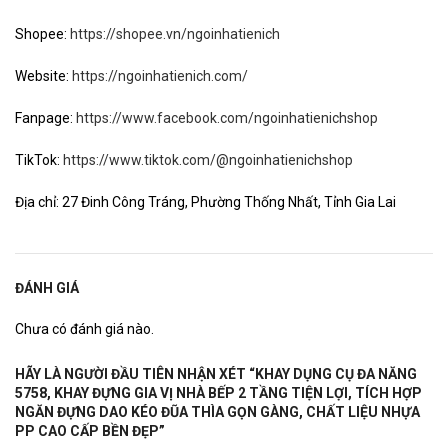
Shopee:
https://shopee.vn/ngoinhatienich
Website:
https://ngoinhatienich.com/
Fanpage:
https://www.facebook.com/ngoinhatienichshop
TikTok:
https://www.tiktok.com/@ngoinhatienichshop
Địa chỉ: 27 Đinh Công Tráng, Phường Thống Nhất, Tỉnh Gia Lai
ĐÁNH GIÁ
Chưa có đánh giá nào.
HÃY LÀ NGƯỜI ĐẦU TIÊN NHẬN XÉT “KHAY DỤNG CỤ ĐA NĂNG
5758, KHAY ĐỰNG GIA VỊ NHÀ BẾP 2 TẦNG TIỆN LỢI, TÍCH HỢP
NGĂN ĐỰNG DAO KÉO ĐŨA THÌA GỌN GÀNG, CHẤT LIỆU NHỰA
PP CAO CẤP BỀN ĐẸP”