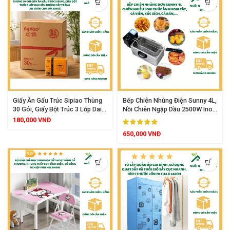
Giấy Ăn Gấu Trúc Sipiao Thùng
Bếp Chiên Nhúng Điện Sunny 4L,
30 Gói, Giấy Bột Trúc 3 Lớp Dai
Nồi Chiên Ngập Dầu 2500W Inox
Mềm Không Tẩy Trắng An Toàn
Cao Cấp Điều Chỉnh Nhiệt Độ
180,000
VNĐ
Cho Sức Khoẻ
Tiện Lợi
650,000
VNĐ