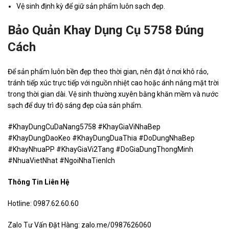
Vệ sinh định kỳ để giữ sản phẩm luôn sạch đẹp.
Bảo Quản Khay Dụng Cụ 5758 Đúng
Cách
Để sản phẩm luôn bền đẹp theo thời gian, nên đặt ở nơi khô ráo,
tránh tiếp xúc trực tiếp với nguồn nhiệt cao hoặc ánh nắng mặt trời
trong thời gian dài. Vệ sinh thường xuyên bằng khăn mềm và nước
sạch để duy trì độ sáng đẹp của sản phẩm.
#KhayDungCuDaNang5758 #KhayGiaViNhaBep
#KhayDungDaoKeo #KhayDungDuaThia #DoDungNhaBep
#KhayNhuaPP #KhayGiaVi2Tang #DoGiaDungThongMinh
#NhuaVietNhat #NgoiNhaTienIch
Thông Tin Liên Hệ
Hotline: 0987.62.60.60
Zalo Tư Vấn Đặt Hàng: zalo.me/0987626060