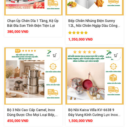
Chạn Úp Chén Dĩa 1 Tầng, Kệ Úp
Bếp Chiên Nhúng Điện Sunny
Bát Đĩa Sơn Tĩnh Điện Tiện Lợi
12L, Nồi Chiên Ngập Dầu Công
Suất 2500W, Dung Tích Lớn Inox
380,000
VNĐ
Cao Cấp
1,350,000
VNĐ
Bộ 3 Nồi Cao Cấp Camel, Inox
Bộ Nồi Kaisa Villa KV-6638 9
Dùng Được Cho Mọi Loại Bếp,
Đáy Vung Kính Cường Lực Inox
Bền Đẹp An Toàn
304 Kèm Chảo Chống Dính Sang
450,000
VNĐ
1,500,000
VNĐ
Trọng