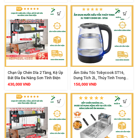
Trọng, Bền Bỉ, Đun Nhanh, An
Toàn Tuyệt Đối Cho Gia Đình
Chạn Úp Chén Dĩa 2 Tầng, Kệ Úp
Ấm Siêu Tốc Tobycook ST16,
Bát Đĩa Đa Năng Sơn Tĩnh Điện
Dung Tích 2L, Thủy Tinh Trong
Suốt Cao Cấp, Công Suất
430,000
VNĐ
150,000
VNĐ
1500W, Tự Ngắt Khi Sôi Hoặc
Cạn Nước, Thiết Kế Sang Trọng
An Toàn Cho Sức Khỏe