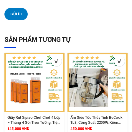
SẢN PHẨM TƯƠNG TỰ
Giấy Rút Sipiao Chef Chef 4 Lớp
Ấm Siêu Tốc Thủy Tinh BuCook
– Thùng 4 Gói Treo Tường, Tiện
1L8, Công Suất 2200W, Kiêm
Lợi, An Toàn Cho Mọi Loại Da
Pha Trà Cà Phê, Thiết Kế Sang
145,000
VNĐ
450,000
VNĐ