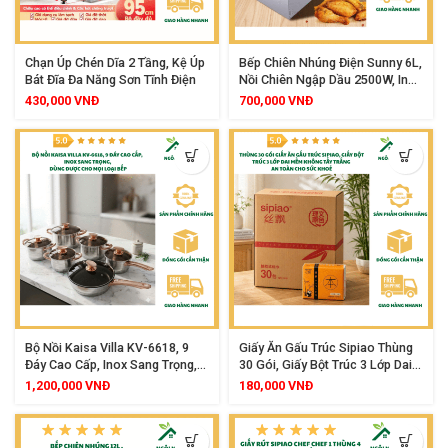
Chạn Úp Chén Dĩa 2 Tầng, Kệ Úp
Bếp Chiên Nhúng Điện Sunny 6L,
Bát Đĩa Đa Năng Sơn Tĩnh Điện
Nồi Chiên Ngập Dầu 2500W, Inox
Cao Cấp Tiện Lợi
430,000
VNĐ
700,000
VNĐ
Bộ Nồi Kaisa Villa KV-6618, 9
Giấy Ăn Gấu Trúc Sipiao Thùng
Đáy Cao Cấp, Inox Sang Trọng,
30 Gói, Giấy Bột Trúc 3 Lớp Dai
Dùng Được Cho Mọi Loại Bếp
Mềm Không Tẩy Trắng An Toàn
1,200,000
VNĐ
180,000
VNĐ
Cho Sức Khoẻ