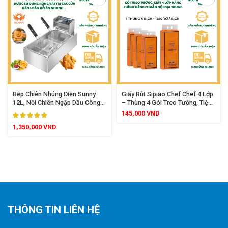
Bếp Chiên Nhúng Điện Sunny
Giấy Rút Sipiao Chef Chef 4 Lớp
12L, Nồi Chiên Ngập Dầu Công
– Thùng 4 Gói Treo Tường, Tiện
Suất 2500W, Dung Tích Lớn Inox
Lợi, An Toàn Cho Mọi Loại Da
145,000
VNĐ
Cao Cấp
1,350,000
VNĐ
THÔNG TIN LIÊN HỆ