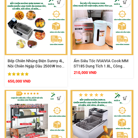
Bếp Chiên Nhúng Điện Sunny 4L,
Ấm Siêu Tốc IVIAIVIA Cook MM
Nồi Chiên Ngập Dầu 2500W Inox
ST185 Dung Tích 1.8L, Công
Cao Cấp Điều Chỉnh Nhiệt Độ
Suất 1500W, Thiết Kế Hiện Đại,
210,000
VNĐ
Tiện Lợi
Đun Nước Siêu Nhanh, Bảo
650,000
VNĐ
Hành 12 Tháng