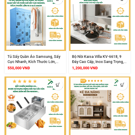
Tủ Sấy Quần Áo Samsung, Sấy
Bộ Nồi Kaisa Villa KV-6618, 9
Cực Nhanh, Kích Thước Lớn,
Đáy Cao Cấp, Inox Sang Trọng,
Công Nghệ Quạt Sấy 360 Độ,
Dùng Được Cho Mọi Loại Bếp
550,000
VNĐ
1,200,000
VNĐ
Tiết Kiệm Điện