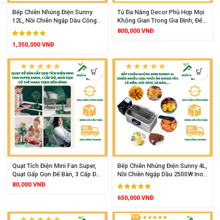
Bếp Chiên Nhúng Điện Sunny
Tủ Đa Năng Decor Phù Hợp Mọi
12L, Nồi Chiên Ngập Dầu Công
Không Gian Trong Gia Đình, Để
Suất 2500W, Dung Tích Lớn Inox
Tivi, Sách Báo, Giày Dép Decor
800,000
VNĐ
Cao Cấp
Trang Trí
1,350,000
VNĐ
Quạt Tích Điện Mini Fan Super,
Bếp Chiên Nhúng Điện Sunny 4L,
Quạt Gấp Gọn Để Bàn, 3 Cấp Độ
Nồi Chiên Ngập Dầu 2500W Inox
Gió, Nhỏ Gọn Mang Theo Mọi
Cao Cấp Điều Chỉnh Nhiệt Độ
80,000
VNĐ
Nơi
Tiện Lợi
650,000
VNĐ