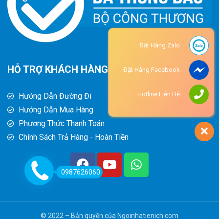
Đặt Hàng Zalo
HỖ TRỢ KHÁCH HÀNG
Đặt Hàng Facebook
Hotline Liên Hệ
Hướng Dẫn Đường Đi
Hướng Dẫn Mua Hàng
Phương Thức Thanh Toán
Chính Sách Trả Hàng - Hoàn Tiền
0987626060
© 2022 – Bản quyền của Ngoinhatienich.com