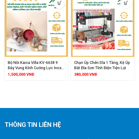
Bộ Nồi Kaisa Villa KV-6638 9
Chạn Úp Chén Dĩa 1 Tầng, Kệ Úp
Đáy Vung Kính Cường Lực Inox
Bát Đĩa Sơn Tĩnh Điện Tiện Lợi
304 Kèm Chảo Chống Dính Sang
1,500,000
VNĐ
380,000
VNĐ
Trọng
THÔNG TIN LIÊN HỆ