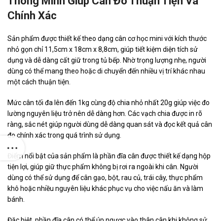
Thông Minh Giúp Cân Đo Thuận Tiện Và
Chính Xác
Sản phẩm được thiết kế theo dạng cân cơ học mini với kích thước
nhỏ gọn chỉ 11,5cm x 18cm x 8,8cm, giúp tiết kiệm diện tích sử
dụng và dễ dàng cất giữ trong tủ bếp. Nhờ trọng lượng nhẹ, người
dùng có thể mang theo hoặc di chuyển đến nhiều vị trí khác nhau
một cách thuận tiện.
Mức cân tối đa lên đến 1kg cùng độ chia nhỏ nhất 20g giúp việc đo
lường nguyên liệu trở nên dễ dàng hơn. Các vạch chia được in rõ
ràng, sắc nét giúp người dùng dễ dàng quan sát và đọc kết quả cân
đo chính xác trong quá trình sử dụng.
Điểm nổi bật của sản phẩm là phần đĩa cân được thiết kế dạng hộp
tiện lợi, giúp giữ thực phẩm không bị rơi ra ngoài khi cân. Người
dùng có thể sử dụng để cân gạo, bột, rau củ, trái cây, thực phẩm
khô hoặc nhiều nguyên liệu khác phục vụ cho việc nấu ăn và làm
bánh.
Đặc biệt, phần đĩa cân có thể úp ngược vào thân cân khi không sử