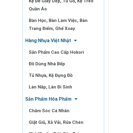
Kệ Để Giày Dép, Tủ Gỗ, Kệ Treo
Quần Áo
Bàn Học, Bàn Làm Việc, Bàn
Trang Điểm, Ghế Xoay
Hàng Nhựa Việt Nhật
Sản Phẩm Cao Cấp Hokori
Đồ Dùng Nhà Bếp
Tủ Nhựa, Kệ Đựng Đồ
Làn Nắp, Làn Đi Sinh
Sản Phẩm Hóa Phẩm
Chăm Sóc Cá Nhân
Giặt Giũ, Xả Vải, Rửa Chén