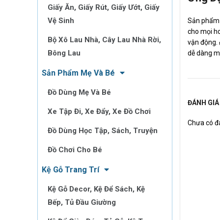
Giấy Ăn, Giấy Rút, Giấy Ướt, Giấy
Vệ Sinh
Sản phẩ
cho mọi h
Bộ Xô Lau Nhà, Cây Lau Nhà Rời,
vận động.
Bông Lau
dễ dàng mà
Sản Phẩm Mẹ Và Bé
Đồ Dùng Mẹ Và Bé
ĐÁNH GIÁ
Xe Tập Đi, Xe Đẩy, Xe Đồ Chơi
Chưa có đá
Đồ Dùng Học Tập, Sách, Truyện
Đồ Chơi Cho Bé
Kệ Gỗ Trang Trí
Kệ Gỗ Decor, Kệ Để Sách, Kệ
Bếp, Tủ Đầu Giường