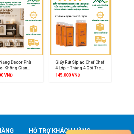
 Năng Decor Phù
Giấy Rút Sipiao Chef Chef
ọi Không Gian
4 Lớp – Thùng 4 Gói Treo
Gia Đình, Để Tivi,
Tường, Tiện Lợi, An Toàn
00
VNĐ
145,000
VNĐ
Báo, Giày Dép
Cho Mọi Loại Da
Trang Trí
HÀNG
HỖ TRỢ KHÁCH HÀNG