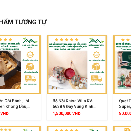
HẨM TƯƠNG TỰ
n Gói Bánh, Lót
Bộ Nồi Kaisa Villa KV-
Quạt T
iên Không Dầu,
6638 9 Đáy Vung Kính
Super
ết Hình Báo, Cuộn
Cường Lực Inox 304 Kèm
Bàn, 3
0
VNĐ
1,500,000
VNĐ
80,00
30cm
Chảo Chống Dính Sang
Gọn M
Trọng