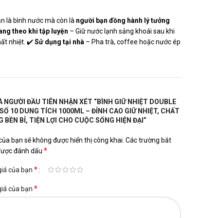
n là bình nước mà còn là
người bạn đồng hành lý tưởng
ng theo khi tập luyện
– Giữ nước lạnh sảng khoái sau khi
ất nhiệt. ✔️
Sử dụng tại nhà
– Pha trà, coffee hoặc nước ép
À NGƯỜI ĐẦU TIÊN NHẬN XÉT “BÌNH GIỮ NHIỆT DOUBLE
SỐ 10 DUNG TÍCH 1000ML – ĐỈNH CAO GIỮ NHIỆT, CHẤT
 BỀN BỈ, TIỆN LỢI CHO CUỘC SỐNG HIỆN ĐẠI”
của bạn sẽ không được hiển thị công khai.
Các trường bắt
*
được đánh dấu
*
giá của bạn
*
giá của bạn