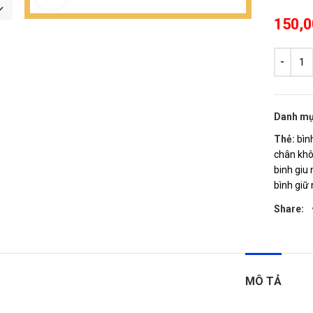
150,
Danh mụ
Thẻ:
bìn
chân kh
binh giu 
bình giữ 
Share:
MÔ TẢ