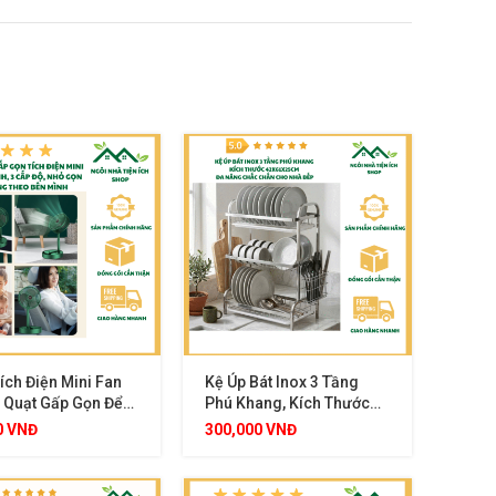
ích Điện Mini Fan
Kệ Úp Bát Inox 3 Tầng
, Quạt Gấp Gọn Để
Phú Khang, Kích Thước
 Cấp Độ Gió, Nhỏ
42x61x25cm, Đa Năng
0
VNĐ
300,000
VNĐ
ang Theo Mọi Nơi
Chắc Chắn Cho Nhà Bếp