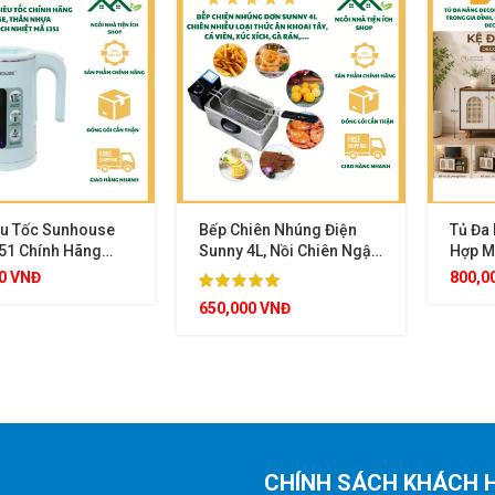
u Tốc Sunhouse
Bếp Chiên Nhúng Điện
Tủ Đa
1 Chính Hãng
Sunny 4L, Nồi Chiên Ngập
Hợp M
ch Lớn 1.8L, Thân
Dầu 2500W Inox Cao Cấp
Trong 
00
VNĐ
800,0
 Lớp Cách Nhiệt,
Điều Chỉnh Nhiệt Độ Tiện
Sách 
650,000
VNĐ
nox 304 An Toàn,
Lợi
Decor 
t Khi Sôi, Công
500W Siêu Tiết
iện
CHÍNH SÁCH KHÁCH 