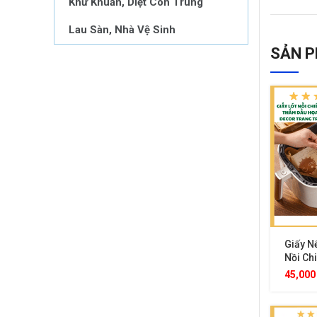
Khử Khuẩn, Diệt Côn Trùng
Lau Sàn, Nhà Vệ Sinh
SẢN P
Giấy Nế
Nồi Ch
Họa Ti
45,00
5m x 