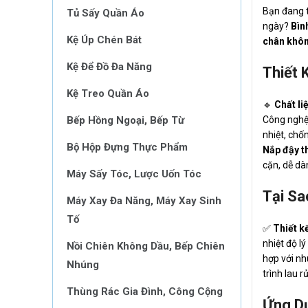
Bạn đang 
Tủ Sấy Quần Áo
ngày?
Bìn
Kệ Úp Chén Bát
chân khô
Kệ Để Đồ Đa Năng
Thiết 
Kệ Treo Quần Áo
🔹
Chất li
Bếp Hồng Ngoại, Bếp Từ
Công nghệ 
nhiệt, chố
Bộ Hộp Đựng Thực Phẩm
Nắp đậy t
cặn, dễ dà
Máy Sấy Tóc, Lược Uốn Tóc
Tại Sa
Máy Xay Đa Năng, Máy Xay Sinh
Tố
✅
Thiết k
nhiệt độ l
Nồi Chiên Không Dầu, Bếp Chiên
hợp với nh
Nhúng
trình lau 
Thùng Rác Gia Đình, Công Cộng
Ứng D