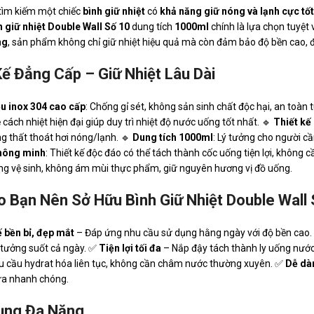
tìm kiếm một chiếc
bình giữ nhiệt
có
khả năng giữ nóng và lạnh cực tốt
h giữ nhiệt Double Wall Số 10
dung tích
1000ml
chính là lựa chọn tuyệt 
ng
, sản phẩm không chỉ giữ nhiệt hiệu quả mà còn đảm bảo độ bền cao,
Kế Đẳng Cấp – Giữ Nhiệt Lâu Dài
ệu inox 304 cao cấp
: Chống gỉ sét, không sản sinh chất độc hại, an toàn 
cách nhiệt hiện đại giúp duy trì nhiệt độ nước uống tốt nhất. 🔹
Thiết kế 
ng thất thoát hơi nóng/lạnh. 🔹
Dung tích 1000ml
: Lý tưởng cho người cầ
hông minh
: Thiết kế độc đáo có thể tách thành cốc uống tiện lợi, không 
ng vệ sinh, không ám mùi thực phẩm, giữ nguyên hương vị đồ uống.
o Bạn Nên Sở Hữu Bình Giữ Nhiệt Double Wall
ế bền bỉ, đẹp mắt
– Đáp ứng nhu cầu sử dụng hằng ngày với độ bền cao
ý tưởng suốt cả ngày. ✅
Tiện lợi tối đa
– Nắp đậy tách thành ly uống nướ
u cầu hydrat hóa liên tục, không cần châm nước thường xuyên. ✅
Dễ dà
rửa nhanh chóng.
ụng Đa Năng