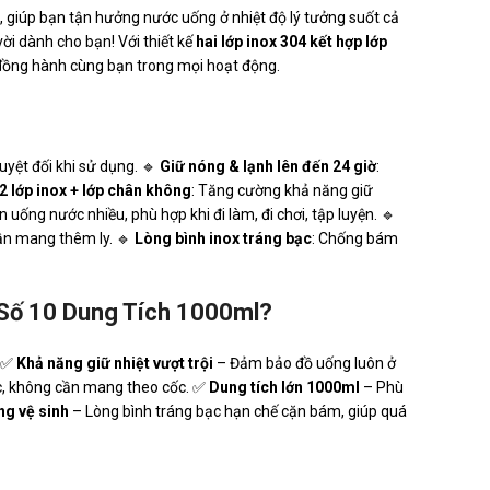
, giúp bạn tận hưởng nước uống ở nhiệt độ lý tưởng suốt cả
vời dành cho bạn! Với thiết kế
hai lớp inox 304 kết hợp lớp
 đồng hành cùng bạn trong mọi hoạt động.
tuyệt đối khi sử dụng. 🔹
Giữ nóng & lạnh lên đến 24 giờ
:
2 lớp inox + lớp chân không
: Tăng cường khả năng giữ
n uống nước nhiều, phù hợp khi đi làm, đi chơi, tập luyện. 🔹
cần mang thêm ly. 🔹
Lòng bình inox tráng bạc
: Chống bám
 Số 10 Dung Tích 1000ml?
. ✅
Khả năng giữ nhiệt vượt trội
– Đảm bảo đồ uống luôn ở
c, không cần mang theo cốc. ✅
Dung tích lớn 1000ml
– Phù
ng vệ sinh
– Lòng bình tráng bạc hạn chế cặn bám, giúp quá