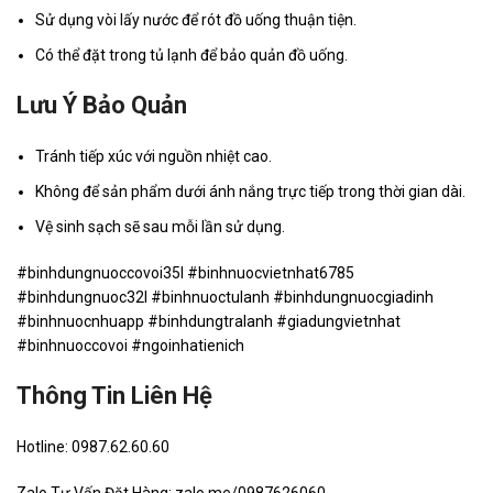
Sử dụng vòi lấy nước để rót đồ uống thuận tiện.
Có thể đặt trong tủ lạnh để bảo quản đồ uống.
Lưu Ý Bảo Quản
Tránh tiếp xúc với nguồn nhiệt cao.
Không để sản phẩm dưới ánh nắng trực tiếp trong thời gian dài.
Vệ sinh sạch sẽ sau mỗi lần sử dụng.
#binhdungnuoccovoi35l #binhnuocvietnhat6785
#binhdungnuoc32l #binhnuoctulanh #binhdungnuocgiadinh
#binhnuocnhuapp #binhdungtralanh #giadungvietnhat
#binhnuoccovoi #ngoinhatienich
Thông Tin Liên Hệ
Hotline: 0987.62.60.60
Zalo Tư Vấn Đặt Hàng: zalo.me/0987626060