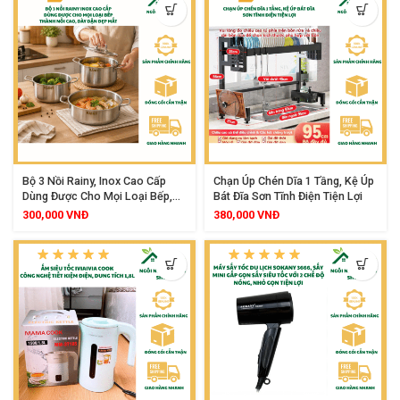
1500W Siêu Tiết Kiệm Điện
Bộ 3 Nồi Rainy, Inox Cao Cấp
Chạn Úp Chén Dĩa 1 Tầng, Kệ Úp
Dùng Được Cho Mọi Loại Bếp,
Bát Đĩa Sơn Tĩnh Điện Tiện Lợi
Thành Cao Dày Đẹp
300,000
VNĐ
380,000
VNĐ