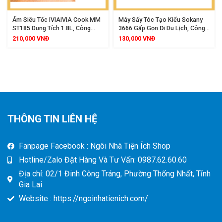
Ấm Siêu Tốc IVIAIVIA Cook MM
Máy Sấy Tóc Tạo Kiểu Sokany
ST185 Dung Tích 1.8L, Công
3666 Gấp Gọn Đi Du Lịch, Công
Suất 1500W, Thiết Kế Hiện Đại,
Suất 1000W, Tạo Ion Âm Chăm
210,000
VNĐ
130,000
VNĐ
Đun Nước Siêu Nhanh, Bảo
Sóc Tóc
Hành 12 Tháng
THÔNG TIN LIÊN HỆ
Fanpage Facebook : Ngôi Nhà Tiện Ích Shop
Hotline/Zalo Đặt Hàng Và Tư Vấn: 0987.62.60.60
Địa chỉ: 02/1 Đinh Công Tráng, Phường Thống Nhất, Tỉnh
Gia Lai
Website : https://ngoinhatienich.com/