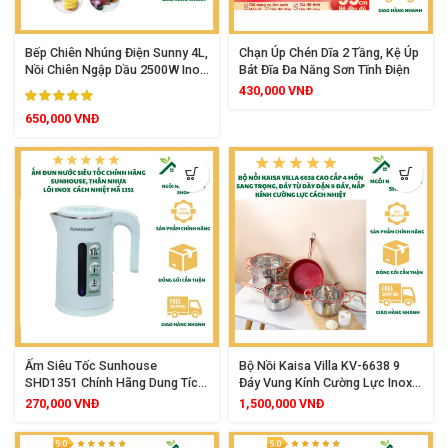
Bếp Chiên Nhúng Điện Sunny 4L,
Chạn Úp Chén Dĩa 2 Tầng, Kệ Úp
Nồi Chiên Ngập Dầu 2500W Inox
Bát Đĩa Đa Năng Sơn Tĩnh Điện
Cao Cấp Điều Chỉnh Nhiệt Độ
430,000
VNĐ
Tiện Lợi
650,000
VNĐ
Ấm Siêu Tốc Sunhouse
Bộ Nồi Kaisa Villa KV-6638 9
SHD1351 Chính Hãng Dung Tích
Đáy Vung Kính Cường Lực Inox
Lớn 1.8L, Thân Nhựa 2 Lớp Cách
304 Kèm Chảo Chống Dính Sang
270,000
VNĐ
1,500,000
VNĐ
Nhiệt, Lòng Inox 304 An Toàn,
Trọng
Tự Ngắt Khi Sôi, Công Suất