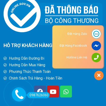
Đặt Hàng Zalo
HỖ TRỢ KHÁCH HÀNG
Đặt Hàng Facebook
Hotline Liên Hệ
Hướng Dẫn Đường Đi
Hướng Dẫn Mua Hàng
Phương Thức Thanh Toán
Chính Sách Trả Hàng - Hoàn Tiền
0987626060