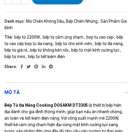
Danh mục:
Nồi Chiên Không Dầu, Bếp Chiên Nhúng
,
Sản Phẩm Gia
Đình
Thẻ:
bếp từ 2200W
,
bếp từ cảm ứng chạm
,
bep tu cao cap
,
bếp
từ cao cấp bep tu da nang
,
bếp từ cho sinh viên
,
bếp từ đa năng
,
bếp từ giá rẻ
,
bếp từ không kén nồi
,
bếp từ mặt kính cường lực
,
bếp từ mini
,
bếp từ tiết kiệm điện
Share:
MÔ TẢ
Bếp Từ Đa Năng Cooking DOSAKM DT3305
là thiết bị bếp hiện
đại dành cho gia đình thông minh, giúp bạn nấu ăn nhanh chóng,
an toàn và tiết kiệm điện năng. Với công suất mạnh mẽ 2200W,
thiết kế cảm ứng chạm hiện đại cùng mặt kính cường lực sang
trọng, sản phẩm đáp ứng đầy đủ nhu cầu nấu nướng từ đơn giản