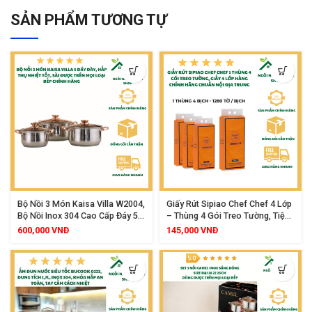
SẢN PHẨM TƯƠNG TỰ
Bộ Nồi 3 Món Kaisa Villa W2004,
Giấy Rút Sipiao Chef Chef 4 Lớp
Bộ Nồi Inox 304 Cao Cấp Đáy 5
– Thùng 4 Gói Treo Tường, Tiện
Lớp Kèm Nắp Kính
Lợi, An Toàn Cho Mọi Loại Da
600,000
VNĐ
145,000
VNĐ