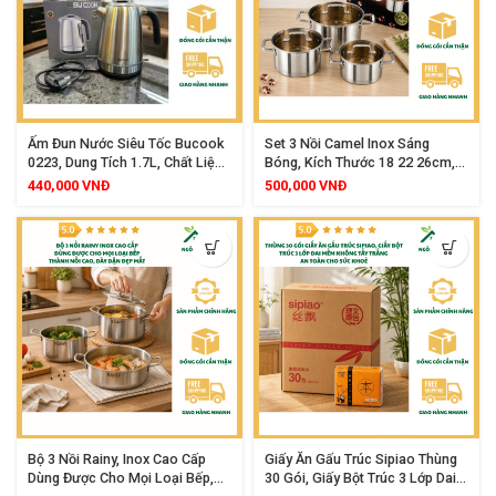
Ấm Đun Nước Siêu Tốc Bucook
Set 3 Nồi Camel Inox Sáng
0223, Dung Tích 1.7L, Chất Liệu
Bóng, Kích Thước 18 22 26cm,
Inox 304 Cao Cấp, Công Suất
Dùng Được Mọi Loại Bếp
440,000
VNĐ
500,000
VNĐ
2200W, Khóa Nắp An Toàn, Tay
Cầm Cách Nhiệt, Đế Xoay 360
Độ, Tự Ngắt Khi Sôi
Bộ 3 Nồi Rainy, Inox Cao Cấp
Giấy Ăn Gấu Trúc Sipiao Thùng
Dùng Được Cho Mọi Loại Bếp,
30 Gói, Giấy Bột Trúc 3 Lớp Dai