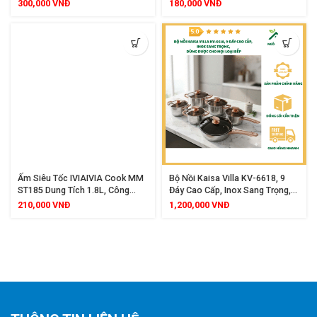
Thành Cao Dày Đẹp
Mềm Không Tẩy Trắng An Toàn
300,000
VNĐ
180,000
VNĐ
Cho Sức Khoẻ
Ấm Siêu Tốc IVIAIVIA Cook MM
Bộ Nồi Kaisa Villa KV-6618, 9
ST185 Dung Tích 1.8L, Công
Đáy Cao Cấp, Inox Sang Trọng,
Suất 1500W, Thiết Kế Hiện Đại,
Dùng Được Cho Mọi Loại Bếp
210,000
VNĐ
1,200,000
VNĐ
Đun Nước Siêu Nhanh, Bảo
Hành 12 Tháng