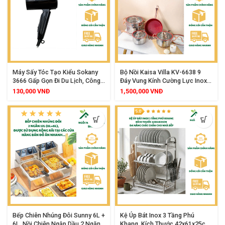
Máy Sấy Tóc Tạo Kiểu Sokany
Bộ Nồi Kaisa Villa KV-6638 9
3666 Gấp Gọn Đi Du Lịch, Công
Đáy Vung Kính Cường Lực Inox
Suất 1000W, Tạo Ion Âm Chăm
304 Kèm Chảo Chống Dính Sang
130,000
VNĐ
1,500,000
VNĐ
Sóc Tóc
Trọng
Bếp Chiên Nhúng Đôi Sunny 6L +
Kệ Úp Bát Inox 3 Tầng Phú
6L, Nồi Chiên Ngập Dầu 2 Ngăn
Khang, Kích Thước 42x61x25cm,