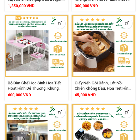
Công Suất Lớn Điều Chỉnh Nhiệt
Đa Năng Chắc Chắn Cho Nhà
1,350,000
VNĐ
300,000
VNĐ
Độ Tiện Lợi
Bếp
Bộ Bàn Ghế Học Sinh Họa Tiết
Giấy Nến Gói Bánh, Lót Nồi
Hoạt Hình Dễ Thương, Khung
Chiên Không Dầu, Họa Tiết Hình
Thép Sơn Tĩnh Điện, Gỗ Công
Báo, Cuộn 5m x 30cm
600,000
VNĐ
45,000
VNĐ
Nghiệp Phủ Melamine