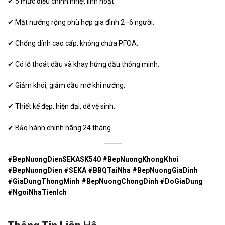
✔ 5 mức điều chỉnh nhiệt linh hoạt.
✔ Mặt nướng rộng phù hợp gia đình 2–6 người.
✔ Chống dính cao cấp, không chứa PFOA.
✔ Có lỗ thoát dầu và khay hứng dầu thông minh.
✔ Giảm khói, giảm dầu mỡ khi nướng.
✔ Thiết kế đẹp, hiện đại, dễ vệ sinh.
✔ Bảo hành chính hãng 24 tháng.
#BepNuongDienSEKASK540 #BepNuongKhongKhoi
#BepNuongDien #SEKA #BBQTaiNha #BepNuongGiaDinh
#GiaDungThongMinh #BepNuongChongDinh #DoGiaDung
#NgoiNhaTienIch