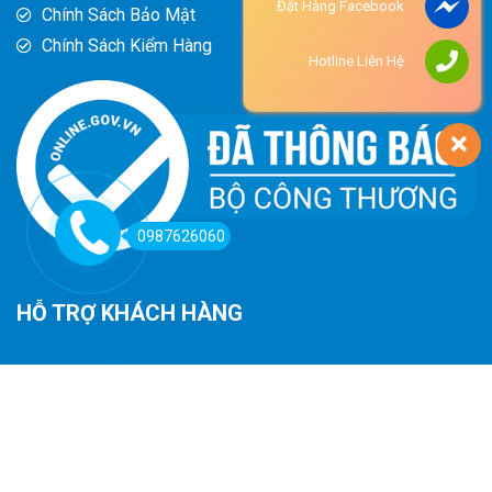
Đặt Hàng Facebook
Chính Sách Bảo Mật
Chính Sách Kiểm Hàng
Hotline Liên Hệ
0987626060
HỖ TRỢ KHÁCH HÀNG
Hướng Dẫn Đường Đi
Hướng Dẫn Mua Hàng
Phương Thức Thanh Toán
Chính Sách Trả Hàng - Hoàn Tiền