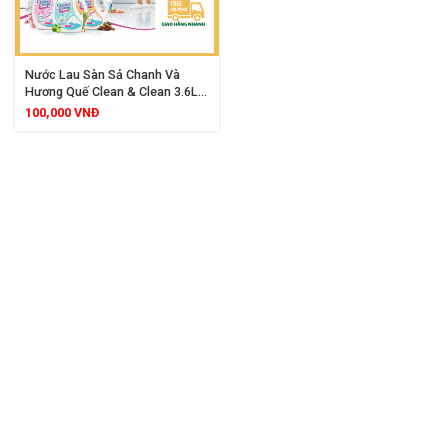
Nước Lau Sàn Sả Chanh Và
Hương Quế Clean & Clean 3.6L,
Khử Mùi Kháng Khuẩn, Làm
100,000
VNĐ
Sạch Mạnh Mẽ