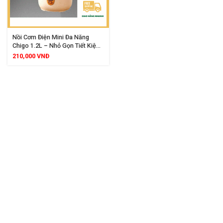
Nồi Cơm Điện Mini Đa Năng
Chigo 1.2L – Nhỏ Gọn Tiết Kiệm
Điện, Nấu Cơm, Hâm Nóng, Giữ
210,000
VNĐ
Ấm Tiện Lợi