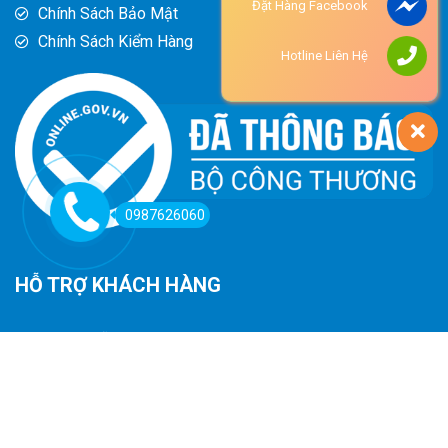
Đặt Hàng Facebook
Chính Sách Bảo Mật
Chính Sách Kiểm Hàng
Hotline Liên Hệ
0987626060
HỖ TRỢ KHÁCH HÀNG
Hướng Dẫn Đường Đi
Hướng Dẫn Mua Hàng
Phương Thức Thanh Toán
Chính Sách Trả Hàng - Hoàn Tiền