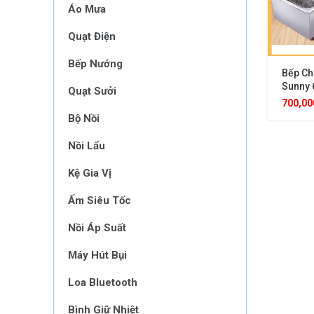
Áo Mưa
Quạt Điện
Bếp Nướng
Bếp Ch
Sunny 
Quạt Sưởi
Dầu 25
700,0
Tiện Lợ
Bộ Nồi
Nồi Lẩu
Kệ Gia Vị
Ấm Siêu Tốc
Nồi Áp Suất
Máy Hút Bụi
Loa Bluetooth
Bình Giữ Nhiệt