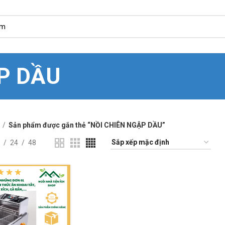
P DẦU
Sản phẩm được gắn thẻ “NỒI CHIÊN NGẬP DẦU”
24
48