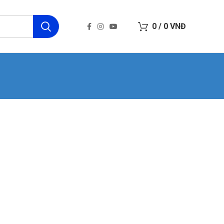
0
/
0
VNĐ