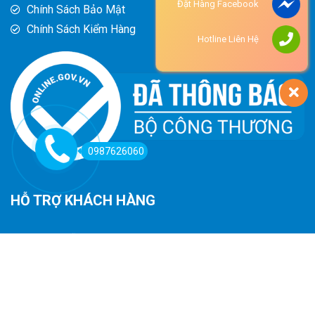
Đặt Hàng Facebook
Chính Sách Bảo Mật
Chính Sách Kiểm Hàng
Hotline Liên Hệ
0987626060
HỖ TRỢ KHÁCH HÀNG
Hướng Dẫn Đường Đi
Hướng Dẫn Mua Hàng
Phương Thức Thanh Toán
Chính Sách Trả Hàng - Hoàn Tiền