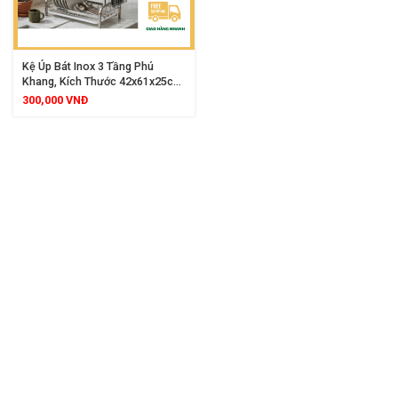
Kệ Úp Bát Inox 3 Tầng Phú
Khang, Kích Thước 42x61x25cm,
Đa Năng Chắc Chắn Cho Nhà
300,000
VNĐ
Bếp