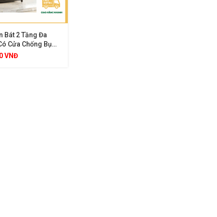
n Bát 2 Tầng Đa
Có Cửa Chống Bụi
ay Hứng Nước Và
00
VNĐ
ắm Dao Đũa