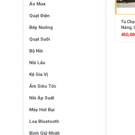
Áo Mưa
Quạt Điện
Tủ Chạ
Bếp Nướng
Năng, 
Kèm Kh
450,0
Quạt Sưởi
Ống C
Bộ Nồi
Nồi Lẩu
Kệ Gia Vị
Ấm Siêu Tốc
Nồi Áp Suất
Máy Hút Bụi
Loa Bluetooth
Bình Giữ Nhiệt