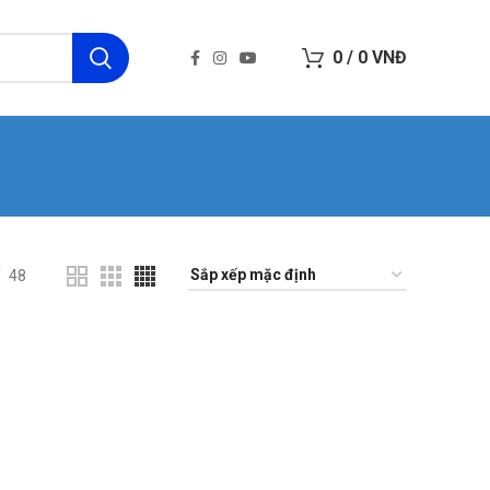
0
/
0
VNĐ
48