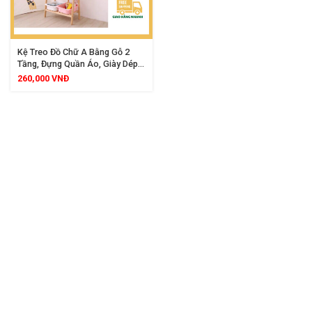
Kệ Treo Đồ Chữ A Bằng Gỗ 2
Tầng, Đựng Quần Áo, Giày Dép,
Phụ Kiện, Thiết Kế Gọn Nhẹ, Dễ
260,000
VNĐ
Lắp Ráp