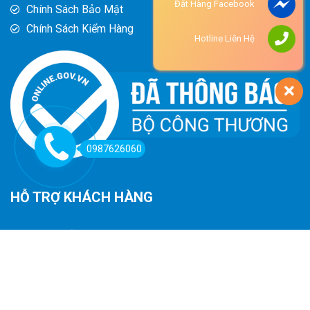
Đặt Hàng Facebook
Chính Sách Bảo Mật
Chính Sách Kiểm Hàng
Hotline Liên Hệ
0987626060
HỖ TRỢ KHÁCH HÀNG
Hướng Dẫn Đường Đi
Hướng Dẫn Mua Hàng
Phương Thức Thanh Toán
Chính Sách Trả Hàng - Hoàn Tiền