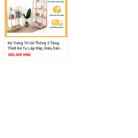
Kệ Trang Trí Gỗ Thông 3 Tầng,
Thiết Kế Tự Lắp Ráp, Kiểu Dáng
Tối Giản, Chất Liệu Gỗ Tự Nhiên
300,000
VNĐ
Cao Cấp