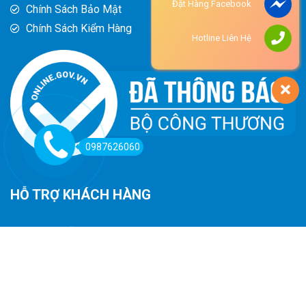
Đặt Hàng Facebook
Chính Sách Bảo Mật
Chính Sách Kiểm Hàng
Hotline Liên Hệ
0987626060
HỖ TRỢ KHÁCH HÀNG
Hướng Dẫn Đường Đi
Hướng Dẫn Mua Hàng
Phương Thức Thanh Toán
Chính Sách Trả Hàng - Hoàn Tiền