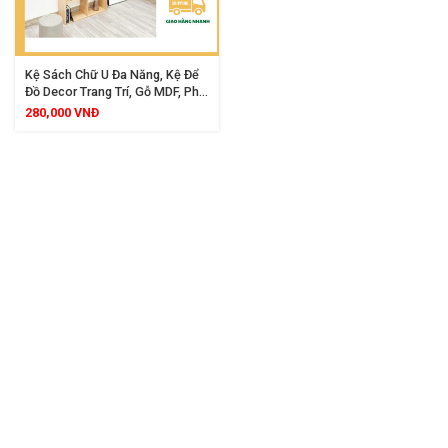
Kệ Sách Chữ U Đa Năng, Kệ Để
Đồ Decor Trang Trí, Gỗ MDF, Phù
Hợp Mọi Không Gian Trong Gia
280,000
VNĐ
Đình