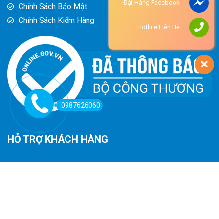
Đặt Hàng Facebook
Chính Sách Bảo Mật
Chính Sách Kiểm Hàng
Hotline Liên Hệ
0987626060
HỖ TRỢ KHÁCH HÀNG
Hướng Dẫn Đường Đi
Hướng Dẫn Mua Hàng
Phương Thức Thanh Toán
Chính Sách Trả Hàng - Hoàn Tiền