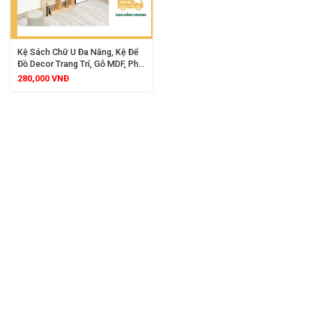
Kệ Sách Chữ U Đa Năng, Kệ Để
Đồ Decor Trang Trí, Gỗ MDF, Phù
Hợp Mọi Không Gian Trong Gia
280,000
VNĐ
Đình