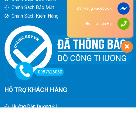
Chính Sách Bảo Mật
Đặt Hàng Facebook
Chính Sách Kiểm Hàng
Hotline Liên Hệ
0987626060
HỖ TRỢ KHÁCH HÀNG
Hướng Dẫn Đường Đi
Hướng Dẫn Mua Hàng
Phương Thức Thanh Toán
Chính Sách Trả Hàng - Hoàn Tiền