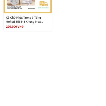
Kệ Chữ Nhật Trong 3 Tầng
Hokori 5556-3 Khung Inox
Chống Gỉ Chắc Chắn Thiết Kế
220,000
VNĐ
Trong Suốt Hiện Đại Giúp Sắp
Xếp Đồ Đạc Gọn Gàng Cho Mọi
Không Gian