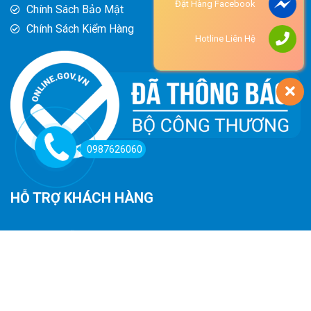
Đặt Hàng Facebook
Chính Sách Bảo Mật
Chính Sách Kiểm Hàng
Hotline Liên Hệ
0987626060
HỖ TRỢ KHÁCH HÀNG
Hướng Dẫn Đường Đi
Hướng Dẫn Mua Hàng
Phương Thức Thanh Toán
Chính Sách Trả Hàng - Hoàn Tiền