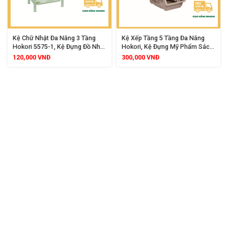
Kệ Chữ Nhật Đa Năng 3 Tầng
Kệ Xếp Tầng 5 Tầng Đa Năng
Hokori 5575-1, Kệ Đựng Đồ Nhà
Hokori, Kệ Đựng Mỹ Phẩm Sách
Bếp Nhà Tắm Tiện Lợi, Chất Liệu
Vở Đồ Chơi Văn Phòng Phẩm
120,000
VNĐ
300,000
VNĐ
Nhựa PP Bền Đẹp, Thiết Kế Gọn
Tiết Kiệm Không Gian Hiệu Quả
Gàng Tiết Kiệm Không Gian