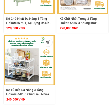
Kệ Chữ Nhật Đa Năng 3 Tầng
Kệ Chữ Nhật Trong 3 Tầng
Hokori 5575-1, Kệ Đựng Đồ Nhà
Hokori 5556-3 Khung Inox
Bếp Nhà Tắm Tiện Lợi, Chất Liệu
Chống Gỉ Chắc Chắn Thiết Kế
120,000
VNĐ
220,000
VNĐ
Nhựa PP Bền Đẹp, Thiết Kế Gọn
Trong Suốt Hiện Đại Giúp Sắp
Gàng Tiết Kiệm Không Gian
Xếp Đồ Đạc Gọn Gàng Cho Mọi
Không Gian
Kệ Tủ Bếp Đa Năng 3 Tầng
Hokori 5586-3 Chất Liệu Nhựa
PP Kết Hợp Inox Không Gỉ Điều
240,000
VNĐ
Chỉnh Độ Cao Linh Hoạt Đựng
Đồ Nhà Bếp Nhà Tắm Giày Dép
Tiện Lợi