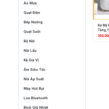
Áo Mưa
Quạt Điện
Bếp Nướng
Kệ Mỹ
Tầng, 
Quạt Sưởi
Chống 
350,0
Độ San
Bộ Nồi
Nồi Lẩu
Kệ Gia Vị
Ấm Siêu Tốc
Nồi Áp Suất
Máy Hút Bụi
Loa Bluetooth
Bình Giữ Nhiệt