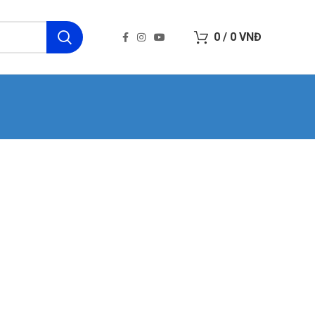
0
/
0
VNĐ